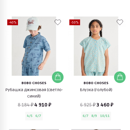
-40%
-50%
BOBO CHOSES
BOBO CHOSES
Рубашка джинсовая (светло-
Блузка (голубой)
синий)
8 184 ₽
4 910 ₽
6 925 ₽
3 460 ₽
4/5
6/7
6/7
8/9
10/11