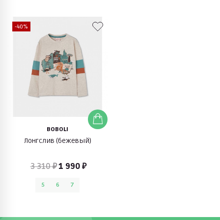
-40%
BOBOLI
Лонгслив (бежевый)
3 310 ₽
1 990 ₽
5
6
7