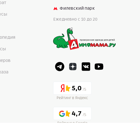
рат
Филевский парк
нусы
Ежедневно c 10 до 20
опедия
осы
меров
каза
5,0
4,7