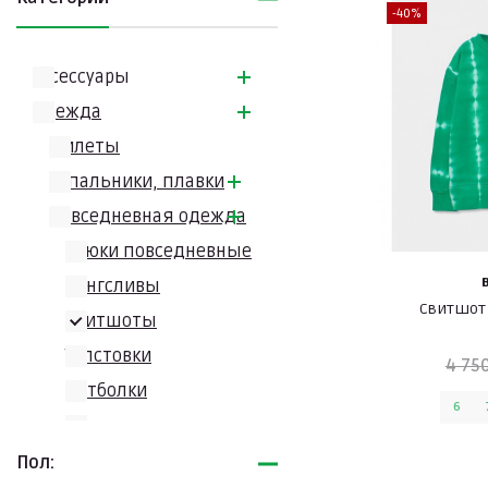
-40%
Аксессуары
Одежда
Жилеты
Купальники, плавки
Повседневная одежда
Брюки повседневные
Лонгсливы
Свитшот
Свитшоты
Толстовки
4 75
Футболки
6
Худи
Шорты
Пол: