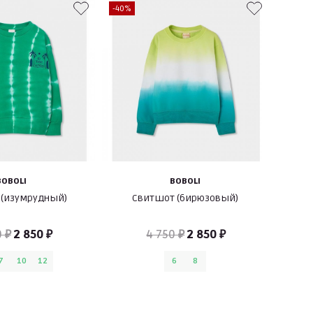
-40%
BOBOLI
BOBOLI
 (изумрудный)
Свитшот (бирюзовый)
0 ₽
2 850 ₽
4 750 ₽
2 850 ₽
7
10
12
6
8