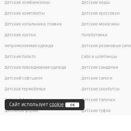
Детские комбинезоны
Детские кеды
Детские комплекты
Детские кроссовки
Детские купальники, плавки
Детские мокасины
Детские куртки
Полуботинки
Непромокаемая одежда
Детские резиновые сапо
Детские пальто
Сабо и шлепанцы
Детская повседневная одежда
Детские сандалии
Детский софтшелл
Детские сапоги
Детское термобелье
Детские сноубутсы
Детский флис
Детские тапочки
Сайт использует
cookie
ок
Школьная форма
Детские туфли
Школьная обувь