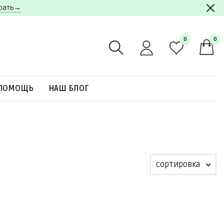
брать→
0
0
ПОМОЩЬ
НАШ БЛОГ
сортировка