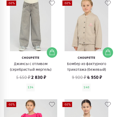
-50%
-50%
CHOUPETTE
CHOUPETTE
Джинсы с отливом
Бомбер из фактурного
(серебристый мергель)
трикотажа (бежевый)
5 650 ₽
2 830 ₽
9 900 ₽
4 950 ₽
134
140
-50%
-50%