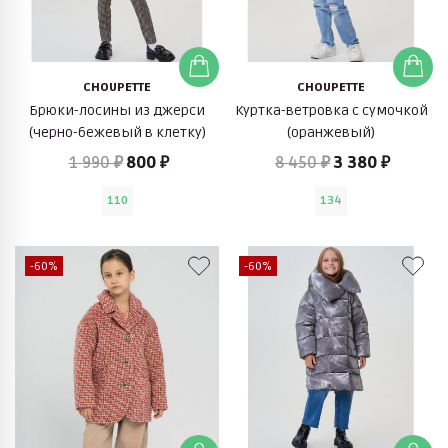
CHOUPETTE
CHOUPETTE
Брюки-лосины из джерси
Куртка-ветровка с сумочкой
(черно-бежевый в клетку)
(оранжевый)
1 990 ₽
800 ₽
8 450 ₽
3 380 ₽
110
134
-60%
-60%