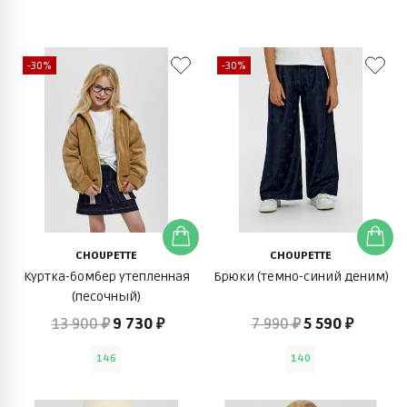
-30%
-30%
CHOUPETTE
CHOUPETTE
Куртка-бомбер утепленная
Брюки (темно-синий деним)
(песочный)
13 900 ₽
9 730 ₽
7 990 ₽
5 590 ₽
146
140