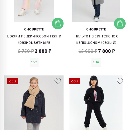
CHOUPETTE
CHOUPETTE
Брюки из джинсовой ткани
Пальто на синтепоне с
(разноцветный)
капюшоном (серый)
5 750 ₽
2 880 ₽
15 600 ₽
7 800 ₽
152
134
-50%
-50%