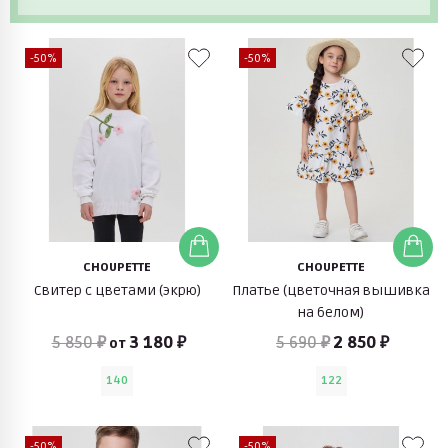
-50%
-50%
CHOUPETTE
CHOUPETTE
Свитер с цветами (экрю)
Платье (цветочная вышивка
на белом)
5 850 ₽
3 180 ₽
5 690 ₽
2 850 ₽
от
140
122
-50%
-50%