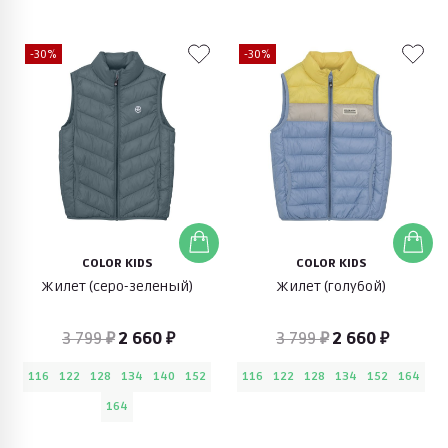
-30%
-30%
COLOR KIDS
COLOR KIDS
Жилет (серо-зеленый)
Жилет (голубой)
3 799 ₽
2 660 ₽
3 799 ₽
2 660 ₽
116
122
128
134
140
152
116
122
128
134
152
164
164