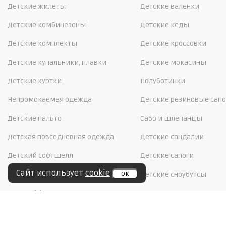
Детские жилеты
Детские валенки
Детские комбинезоны
Детские кеды
Детские комплекты
Детские кроссовки
Детские купальники, плавки
Детские мокасины
Детские куртки
Полуботинки
Непромокаемая одежда
Детские резиновые сапо
Детские пальто
Сабо и шлепанцы
Детская повседневная одежда
Детские сандалии
Детский софтшелл
Детские сапоги
Сайт использует
cookie
ок
Детское термобелье
Детские сноубутсы
Детский флис
Детские тапочки
Школьная форма
Детские туфли