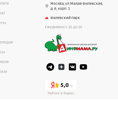
плата
Москва, ул.Малая Филевская,
д. 8, корп. 1
рат
Филевский парк
нусы
Ежедневно c 10 до 20
опедия
осы
меров
каза
5,0
4,7