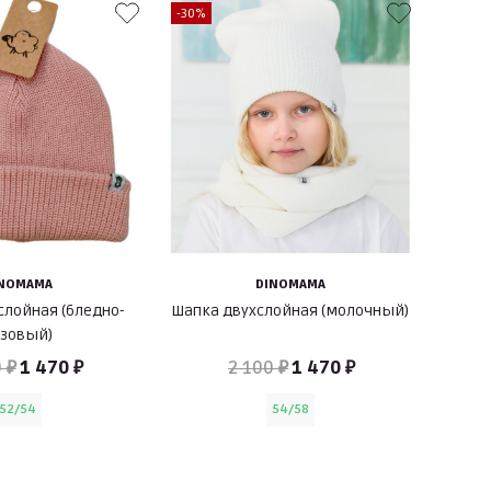
-30%
INOMAMA
DINOMAMA
слойная (бледно-
Шапка двухслойная (молочный)
озовый)
 ₽
1 470 ₽
2 100 ₽
1 470 ₽
52/54
54/58