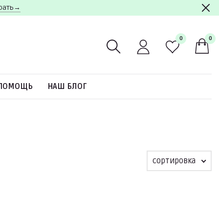
брать→
0
0
ПОМОЩЬ
НАШ БЛОГ
сортировка