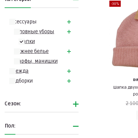
-30%
Аксессуары
Головные уборы
Шапки
Нижнее белье
Шарфы, манишки
Одежда
D
Подборки
Шапка двух
р
2 100
Сезон:
Пол: