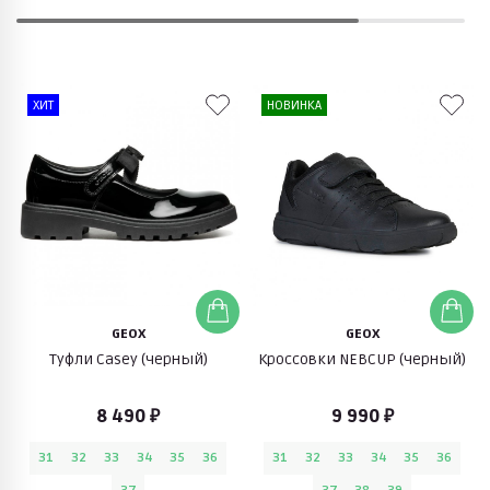
ХИТ
НОВИНКА
GEOX
GEOX
Туфли Casey (черный)
Кроссовки NEBCUP (черный)
8 490 ₽
9 990 ₽
31
32
33
34
35
36
31
32
33
34
35
36