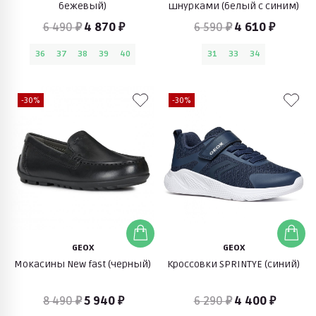
бежевый)
шнурками (белый с синим)
6 490 ₽
4 870 ₽
6 590 ₽
4 610 ₽
36
37
38
39
40
31
33
34
-30%
-30%
GEOX
GEOX
Мокасины New fast (черный)
Кроссовки SPRINTYE (синий)
8 490 ₽
5 940 ₽
6 290 ₽
4 400 ₽