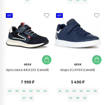
37
37
38
39
ХИТ
ХИТ
GEOX
GEOX
Кроссовки BRIEZEE (синий)
Кеды ECLYPER (синий)
7 990 ₽
5 490 ₽
28
30
31
32
33
34
31
32
33
34
35
36
37
38
37
38
39