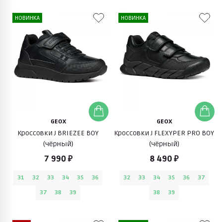
НОВИНКА
НОВИНКА
GEOX
GEOX
Кроссовки J BRIEZEE BOY
Кроссовки J FLEXYPER PRO BOY
(чёрный)
(чёрный)
7 990 ₽
8 490 ₽
31
32
33
34
35
36
32
33
34
35
36
37
37
38
39
38
39