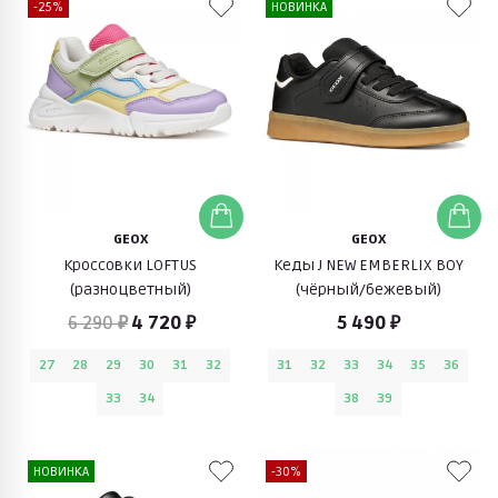
-25%
НОВИНКА
GEOX
GEOX
Кроссовки LOFTUS
Кеды J NEW EMBERLIX BOY
(разноцветный)
(чёрный/бежевый)
6 290 ₽
4 720 ₽
5 490 ₽
27
28
29
30
31
32
31
32
33
34
35
36
33
34
38
39
НОВИНКА
-30%