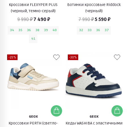
Кроссовки FLEXYPER PLUS
Ботинки кроссовые Riddock
(черный, темно-серый)
(черный)
9 990 ₽
7 490 ₽
7 990 ₽
5 590 ₽
34
35
36
38
39
40
32
33
36
37
41
-25%
-30%
GEOX
GEOX
Кроссовки PERTH (светло-
Кеды WASHIBA с эластичными