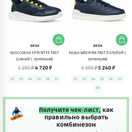
GEOX
GEOX
Кроссовки SPRINTYE FAST
Кеды WASHIBA FAST (голубой с
(синий с зеленым)
зеленым)
6 290 ₽
4 720 ₽
6 990 ₽
5 240 ₽
32
33
34
35
36
37
32
33
34
35
36
37
39
Получите чек-лист,
как
правильно выбрать
комбинезон