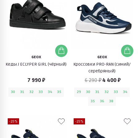
GEOX
GEOX
Кеды J ECLYPER GIRL (чёрный)
Кроссовки PRO-RAN (синий/
серебряный)
7 990 ₽
6 290 ₽
4 400 ₽
30
31
32
33
34
35
29
30
31
32
33
34
35
36
38
-25%
-25%