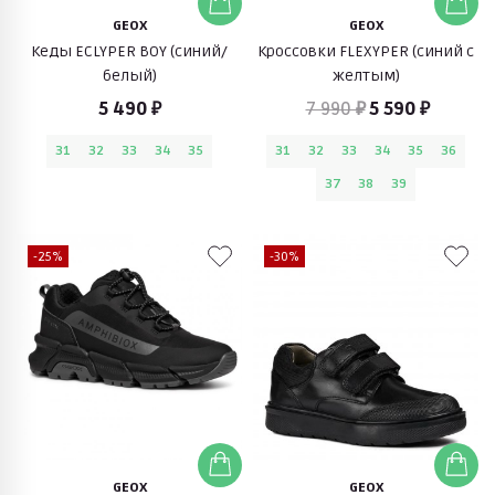
GEOX
GEOX
Кеды ECLYPER BOY (синий/
Кроссовки FLEXYPER (синий с
белый)
желтым)
5 490 ₽
7 990 ₽
5 590 ₽
31
32
33
34
35
31
32
33
34
35
36
37
38
39
-25%
-30%
GEOX
GEOX