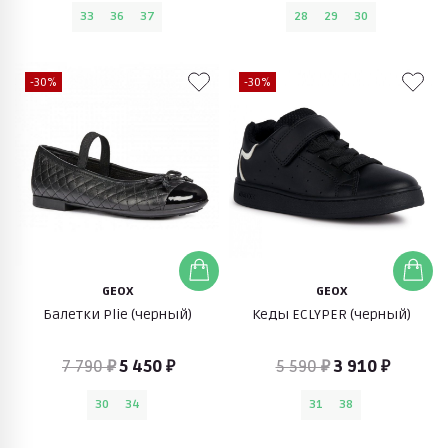
33
36
37
28
29
30
-30%
-30%
GEOX
GEOX
Балетки Plie (черный)
Кеды ECLYPER (черный)
7 790 ₽
5 450 ₽
5 590 ₽
3 910 ₽
30
34
31
38