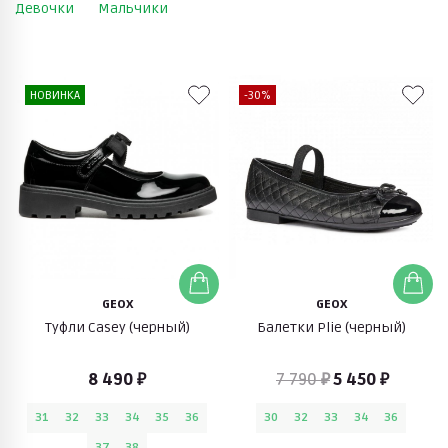
Девочки
Мальчики
НОВИНКА
-30%
GEOX
GEOX
Туфли Casey (черный)
Балетки Plie (черный)
8 490 ₽
7 790 ₽
5 450 ₽
31
32
33
34
35
36
30
32
33
34
36
37
38