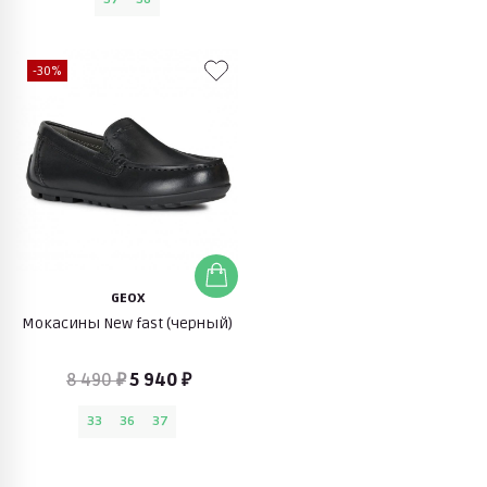
-30%
GEOX
Мокасины New fast (черный)
8 490 ₽
5 940 ₽
33
36
37