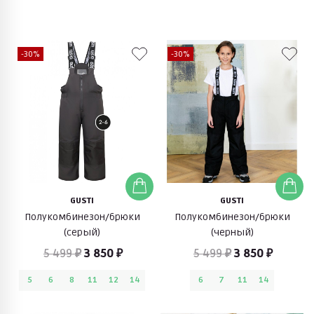
-30%
-30%
GUSTI
GUSTI
Полукомбинезон/брюки
Полукомбинезон/брюки
(серый)
(черный)
5 499 ₽
3 850 ₽
5 499 ₽
3 850 ₽
5
6
8
11
12
14
6
7
11
14