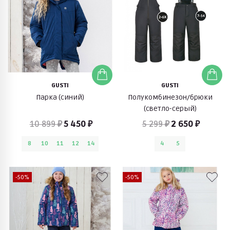
GUSTI
GUSTI
Парка (синий)
Полукомбинезон/брюки
(светло-серый)
10 899 ₽
5 450 ₽
5 299 ₽
2 650 ₽
8
10
11
12
14
4
5
-50%
-50%