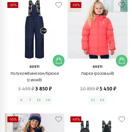
-30%
-50%
GUSTI
GUSTI
Полукомбинезон/брюки
Парка (розовый)
(синий)
5 499 ₽
3 850 ₽
10 899 ₽
5 450 ₽
6
7
11
14
11
14
-50%
-50%