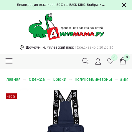
Ликвидация остатков! -50% на BASK KIDS. Выбрать→
Шоу-рум:
м. Филевский парк
| Ежедневно c 10 до 20
0
0
Главная
Одежда
Брюки
Полукомбинезоны
Зима
-30%