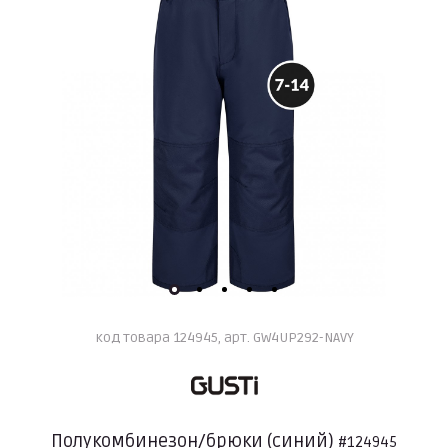
код товара 124945, арт. GW4UP292-NAVY
Полукомбинезон/брюки (синий)
#124945