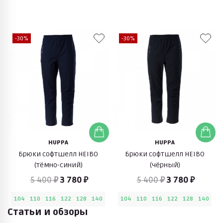
-30%
-30%
HUPPA
HUPPA
Брюки софтшелл HEIBO
Брюки софтшелл HEIBO
(тёмно-синий)
(чёрный)
5 400 ₽
3 780 ₽
5 400 ₽
3 780 ₽
104
110
116
122
128
140
104
110
116
122
128
140
Статьи и обзоры