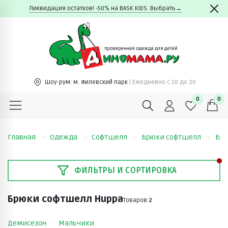
Ликвидация остатков! -50% на BASK KIDS. Выбрать→
Шоу-рум:
м. Филевский парк
| Ежедневно c 10 до 20
0
0
Главная
Одежда
Софтшелл
Брюки софтшелл
Брю
ФИЛЬТРЫ И СОРТИРОВКА
Брюки софтшелл Huppa
Товаров:
2
Демисезон
Мальчики