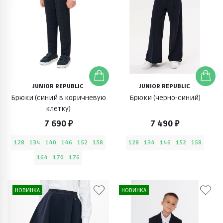
JUNIOR REPUBLIC
JUNIOR REPUBLIC
Брюки (синий в коричневую
Брюки (черно-синий)
клетку)
7 690 ₽
7 490 ₽
128
134
140
146
152
158
128
134
146
152
158
164
170
176
НОВИНКА
НОВИНКА