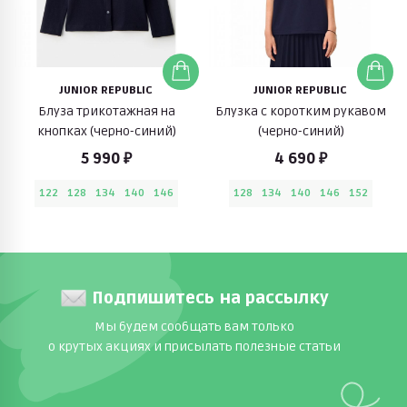
JUNIOR REPUBLIC
JUNIOR REPUBLIC
Блуза трикотажная на
Блузка с коротким рукавом
кнопках (черно-синий)
(черно-синий)
5 990 ₽
4 690 ₽
122
128
134
140
146
128
134
140
146
152
Подпишитесь на рассылку
Мы будем сообщать вам только
о крутых акциях и присылать полезные статьи