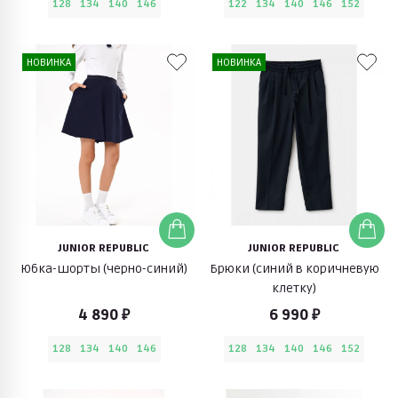
128
134
140
146
122
134
140
146
152
НОВИНКА
НОВИНКА
JUNIOR REPUBLIC
JUNIOR REPUBLIC
Юбка-шорты (черно-синий)
Брюки (синий в коричневую
клетку)
4 890 ₽
6 990 ₽
128
134
140
146
128
134
140
146
152