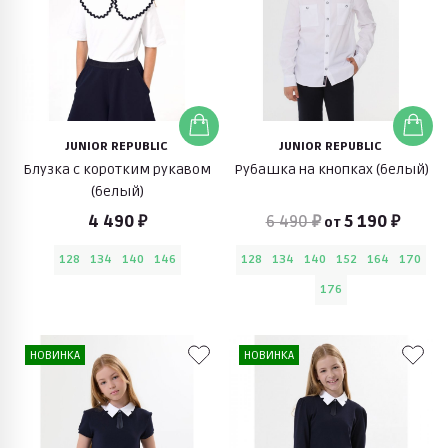
JUNIOR REPUBLIC
JUNIOR REPUBLIC
Блузка с коротким рукавом
Рубашка на кнопках (белый)
(белый)
4 490 ₽
6 490 ₽
5 190 ₽
от
128
134
140
146
128
134
140
152
164
170
176
НОВИНКА
НОВИНКА