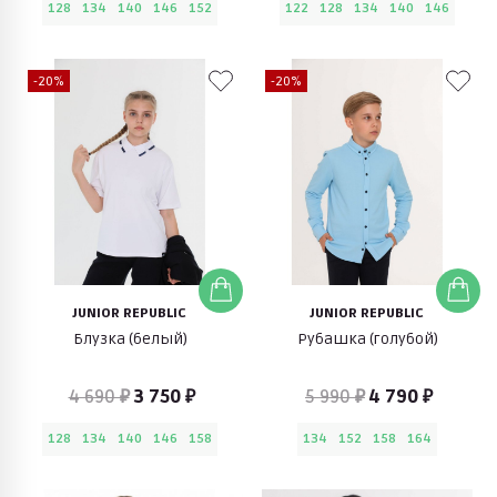
128
134
140
146
152
122
128
134
140
146
-20%
-20%
JUNIOR REPUBLIC
JUNIOR REPUBLIC
Блузка (белый)
Рубашка (голубой)
4 690 ₽
3 750 ₽
5 990 ₽
4 790 ₽
128
134
140
146
158
134
152
158
164