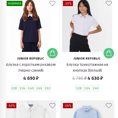
НОВИНКА
-20%
JUNIOR REPUBLIC
JUNIOR REPUBLIC
Блузка с коротким рукавом
Блузка трикотажная на
(черно-синий)
кнопках (белый)
4 690 ₽
5 790 ₽
4 630 ₽
128
134
140
146
152
128
134
146
-50%
-50%