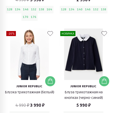
128
134
146
152
158
164
128
134
140
146
152
158
170
176
-20%
НОВИНКА
JUNIOR REPUBLIC
JUNIOR REPUBLIC
Блузка трикотажная (белый)
Блуза трикотажная на
кнопках (черно-синий)
4 990 ₽
3 990 ₽
5 990 ₽