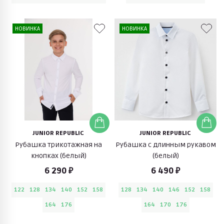
НОВИНКА
НОВИНКА
JUNIOR REPUBLIC
JUNIOR REPUBLIC
Рубашка трикотажная на
Рубашка с длинным рукавом
кнопках (белый)
(белый)
6 290 ₽
6 490 ₽
122
128
134
140
152
158
128
134
140
146
152
158
164
176
164
170
176