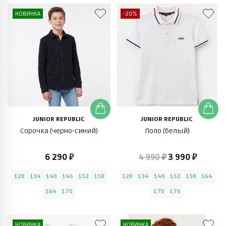
НОВИНКА
-20%
JUNIOR REPUBLIC
JUNIOR REPUBLIC
Cорочка (черно-синий)
Поло (белый)
6 290 ₽
4 990 ₽
3 990 ₽
128
134
140
146
152
158
128
134
140
152
158
164
164
170
170
176
НОВИНКА
НОВИНКА