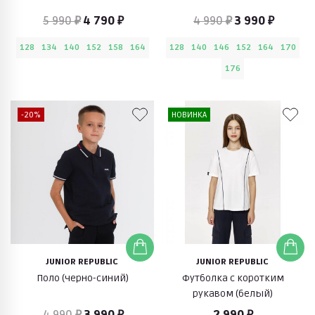
5 990 ₽
4 790 ₽
4 990 ₽
3 990 ₽
128
134
140
152
158
164
128
140
146
152
164
170
176
-20%
НОВИНКА
JUNIOR REPUBLIC
JUNIOR REPUBLIC
Поло (черно-синий)
Футболка с коротким
рукавом (белый)
4 990 ₽
3 990 ₽
2 990 ₽