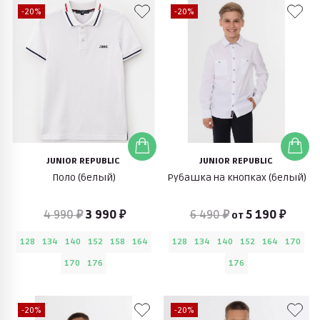
-20%
-20%
JUNIOR REPUBLIC
JUNIOR REPUBLIC
Поло (белый)
Рубашка на кнопках (белый)
4 990 ₽
3 990 ₽
6 490 ₽
5 190 ₽
от
128
134
140
152
158
164
128
134
140
152
164
170
170
176
176
-20%
-20%