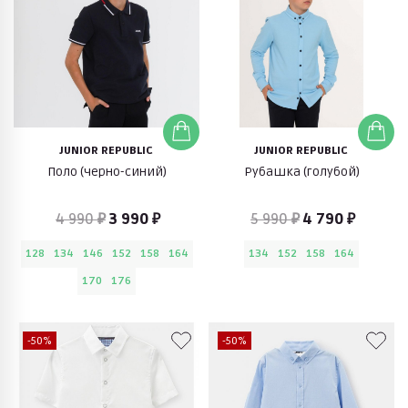
JUNIOR REPUBLIC
JUNIOR REPUBLIC
Поло (черно-синий)
Рубашка (голубой)
4 990 ₽
3 990 ₽
5 990 ₽
4 790 ₽
128
134
146
152
158
164
134
152
158
164
170
176
-50%
-50%