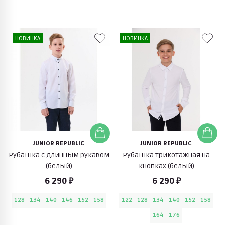
НОВИНКА
НОВИНКА
JUNIOR REPUBLIC
JUNIOR REPUBLIC
Рубашка с длинным рукавом
Рубашка трикотажная на
(белый)
кнопках (белый)
6 290 ₽
6 290 ₽
128
134
140
146
152
158
122
128
134
140
152
158
164
176