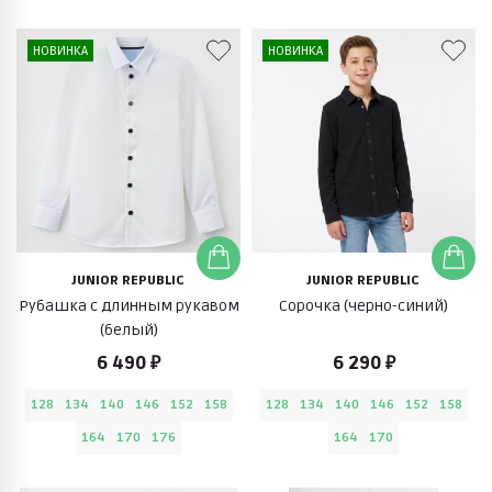
НОВИНКА
НОВИНКА
JUNIOR REPUBLIC
JUNIOR REPUBLIC
Рубашка с длинным рукавом
Cорочка (черно-синий)
(белый)
6 490 ₽
6 290 ₽
128
134
140
146
152
158
128
134
140
146
152
158
164
170
176
164
170