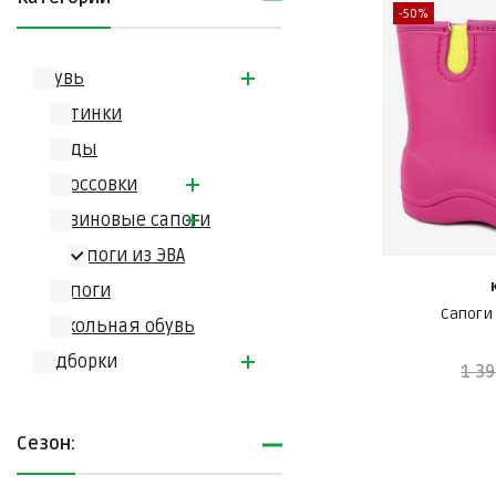
-50%
Обувь
Ботинки
Кеды
Кроссовки
Резиновые сапоги
Сапоги из ЭВА
Сапоги
Сапоги 
Школьная обувь
Подборки
1 39
Сезон: