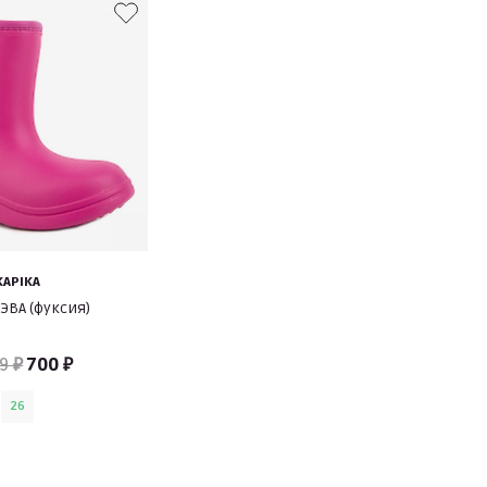
KAPIKA
ЭВА (фуксия)
9 ₽
700 ₽
26