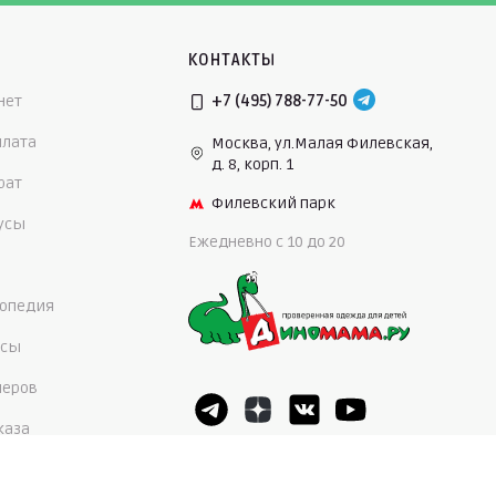
КОНТАКТЫ
нет
+7 (495) 788-77-50
плата
Москва, ул.Малая Филевская,
д. 8, корп. 1
рат
Филевский парк
нусы
Ежедневно c 10 до 20
опедия
осы
меров
каза
5,0