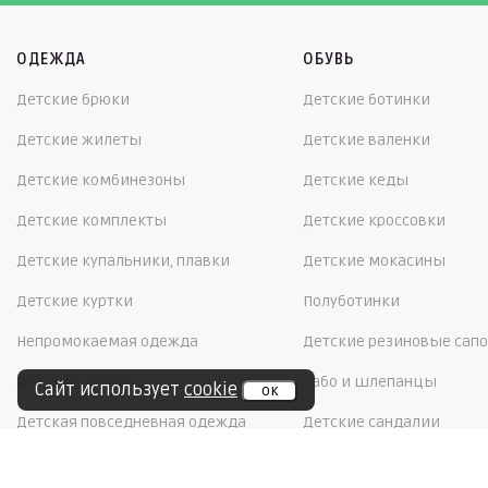
ОДЕЖДА
ОБУВЬ
Детские брюки
Детские ботинки
Детские жилеты
Детские валенки
Детские комбинезоны
Детские кеды
Детские комплекты
Детские кроссовки
Детские купальники, плавки
Детские мокасины
Детские куртки
Полуботинки
Непромокаемая одежда
Детские резиновые сапо
Детские пальто
Сабо и шлепанцы
Сайт использует
cookie
ок
Детская повседневная одежда
Детские сандалии
Детский софтшелл
Детские сапоги