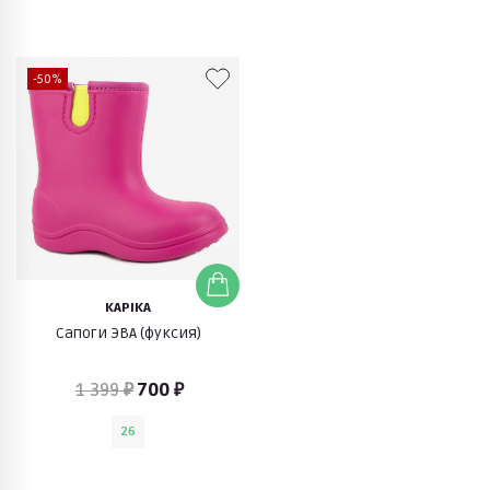
-50%
KAPIKA
Сапоги ЭВА (фуксия)
1 399 ₽
700 ₽
26