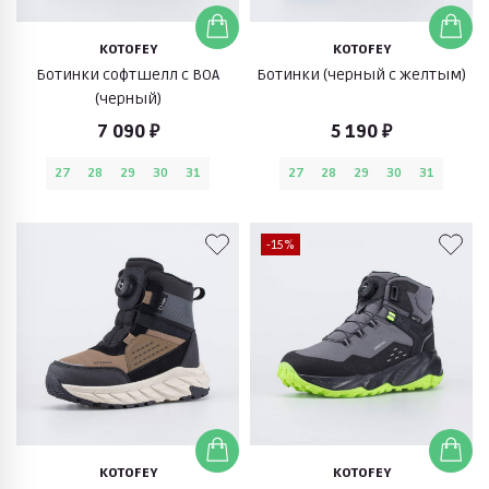
KOTOFEY
KOTOFEY
Ботинки софтшелл с BОА
Ботинки (черный с желтым)
(черный)
7 090 ₽
5 190 ₽
27
28
29
30
31
27
28
29
30
31
-15%
KOTOFEY
KOTOFEY