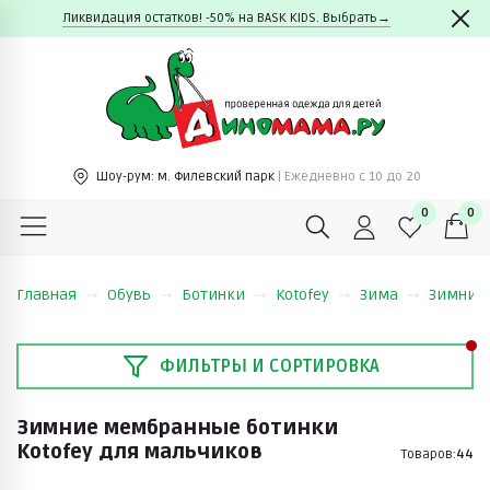
Ликвидация остатков! -50% на BASK KIDS. Выбрать→
Шоу-рум:
м. Филевский парк
| Ежедневно c 10 до 20
0
0
Главная
Обувь
Ботинки
Kotofey
Зима
Зимние 
ФИЛЬТРЫ И СОРТИРОВКА
Зимние мембранные ботинки
Kotofey для мальчиков
Товаров:
44