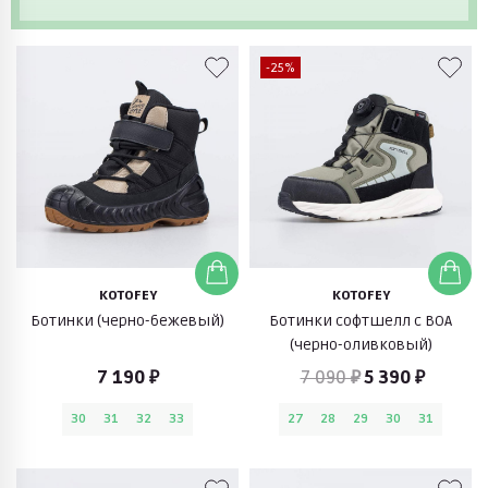
-25%
KOTOFEY
KOTOFEY
Ботинки (черно-бежевый)
Ботинки софтшелл с BOA
(черно-оливковый)
7 190 ₽
7 090 ₽
5 390 ₽
30
31
32
33
27
28
29
30
31