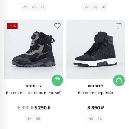
27
28
31
27
28
31
-15%
KOTOFEY
KOTOFEY
Ботинки софтшелл (черный)
Ботинки (черный)
6 390 ₽
5 290 ₽
8 890 ₽
34
35
40
41