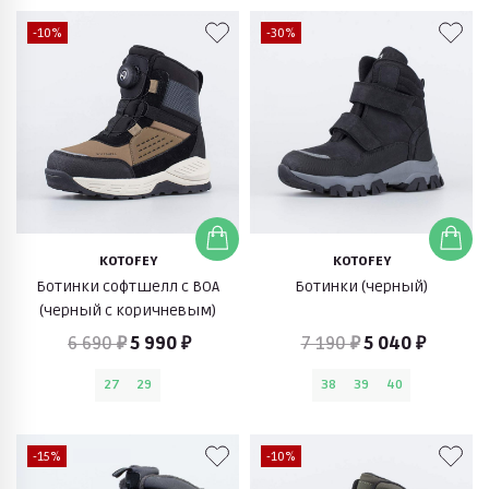
-10%
-30%
KOTOFEY
KOTOFEY
Ботинки софтшелл с BOA
Ботинки (черный)
(черный с коричневым)
6 690 ₽
5 990 ₽
7 190 ₽
5 040 ₽
27
29
38
39
40
-15%
-10%