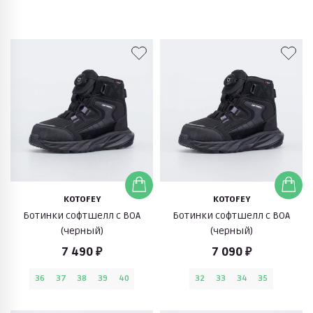
KOTOFEY
KOTOFEY
Ботинки софтшелл с BОА
Ботинки софтшелл с BОА
(черный)
(черный)
7 490 ₽
7 090 ₽
36
37
38
39
40
32
33
34
35