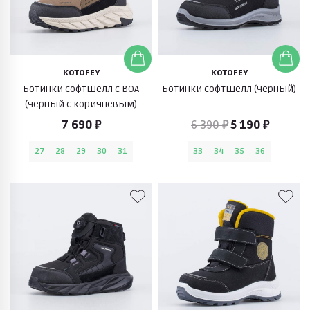
KOTOFEY
KOTOFEY
Ботинки софтшелл с BOA
Ботинки софтшелл (черный)
(черный с коричневым)
7 690 ₽
6 390 ₽
5 190 ₽
27
28
29
30
31
33
34
35
36