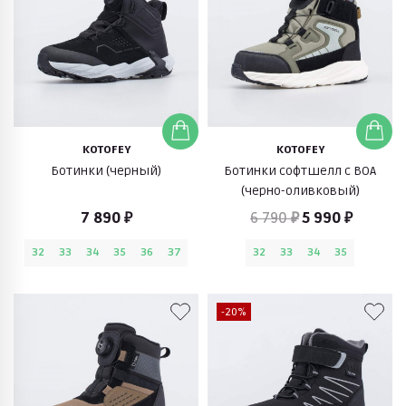
KOTOFEY
KOTOFEY
Ботинки (черный)
Ботинки софтшелл с BOA
(черно-оливковый)
7 890 ₽
6 790 ₽
5 990 ₽
32
33
34
35
36
37
32
33
34
35
-20%