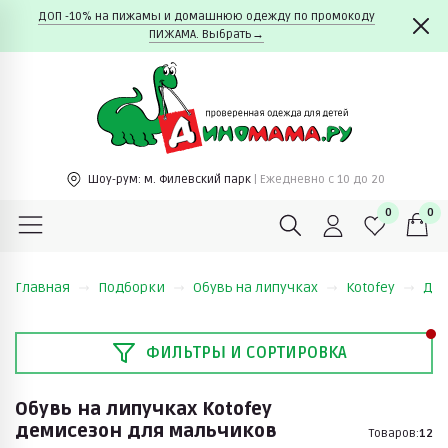
ДОП -10% на пижамы и домашнюю одежду по промокоду
ПИЖАМА. Выбрать→
Шоу-рум:
м. Филевский парк
| Ежедневно c 10 до 20
0
0
Главная
Подборки
Обувь на липучках
Kotofey
Де
ФИЛЬТРЫ И СОРТИРОВКА
Обувь на липучках Kotofey
демисезон для мальчиков
Товаров:
12