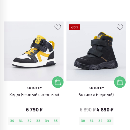
-30%
KOTOFEY
KOTOFEY
Кеды (черный с желтым)
Ботинки (черный)
6 790 ₽
6 890 ₽
4 890 ₽
30
31
32
33
34
35
30
31
32
33