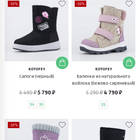
-10%
-10%
KOTOFEY
KOTOFEY
Сапоги (черный)
Валенки из натурального
войлока (бежево-сиреневый)
6 490 ₽
5 790 ₽
5 290 ₽
4 790 ₽
34
35
21
-10%