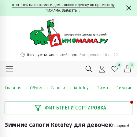
ДОП -10% на пижамы и домашнюю одежду по промокоду
ПИЖАМА. Выбрать→
Шоу-рум:
м. Филевский парк
| Ежедневно c 10 до 20
0
0
Главная
Обувь
Сапоги
Kotofey
Зима
Зимние са
ФИЛЬТРЫ И СОРТИРОВКА
Зимние сапоги Kotofey для девочек
Товаров:
6