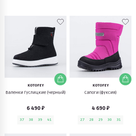
KOTOFEY
KOTOFEY
Валенки Гуслицкие (черный)
Сапоги (фуксия)
6 490 ₽
4 690 ₽
37
38
39
41
27
28
29
30
31