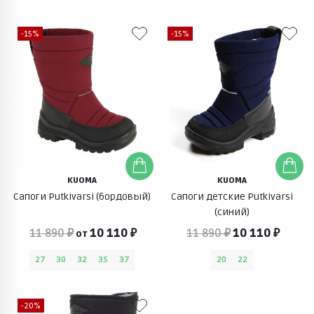
-15%
-15%
KUOMA
KUOMA
Сапоги Putkivarsi (бордовый)
Сапоги детские Putkivarsi
(синий)
11 890 ₽
10 110 ₽
11 890 ₽
10 110 ₽
от
27
30
32
35
37
20
22
-20%