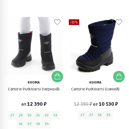
-15%
KUOMA
KUOMA
Сапоги Putkivarsi (черный)
Сапоги Putkivarsi (синий)
12 390 ₽
12 390 ₽
10 530 ₽
от
от
27
37
38
39
27
28
30
31
32
33
36
37
38
39