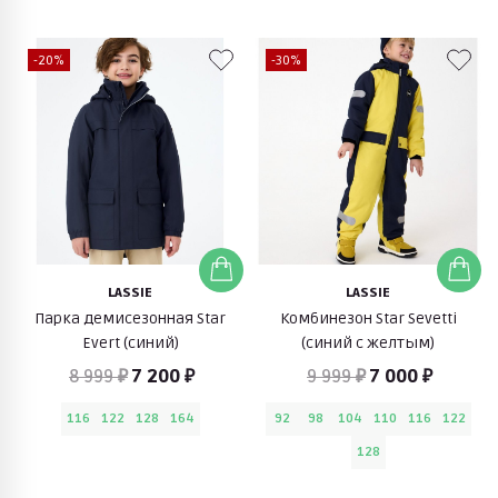
-20%
-30%
LASSIE
LASSIE
Парка демисезонная Star
Комбинезон Star Sevetti
Evert (синий)
(синий с желтым)
8 999 ₽
7 200 ₽
9 999 ₽
7 000 ₽
116
122
128
164
92
98
104
110
116
122
128