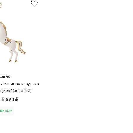
LUKNO
я ёлочная игрушка
цирк" (золотой)
 ₽
620 ₽
NE SIZE