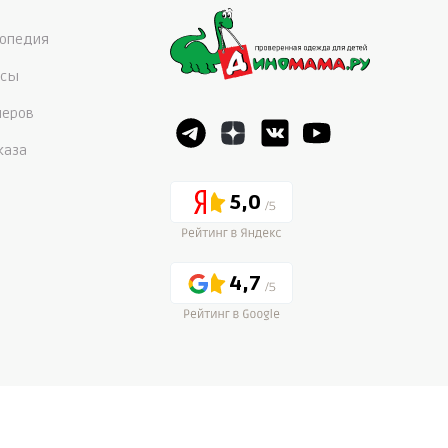
опедия
осы
меров
каза
5,0
4,7
а.ру