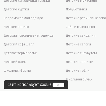
Детские купальники, плавки
Детские мокасины
Детские куртки
Полуботинки
Непромокаемая одежда
Детские резиновые сапо
Детские пальто
Сабо и шлепанцы
Детская повседневная одежда
Детские сандалии
Детский софтшелл
Детские сапоги
Детское термобелье
Детские сноубутсы
Детский флис
Детские тапочки
Школьная форма
Детские туфли
Школьная обувь
Сайт использует
cookie
ок
©20