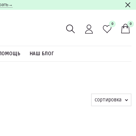
брать→
0
0
ПОМОЩЬ
НАШ БЛОГ
сортировка