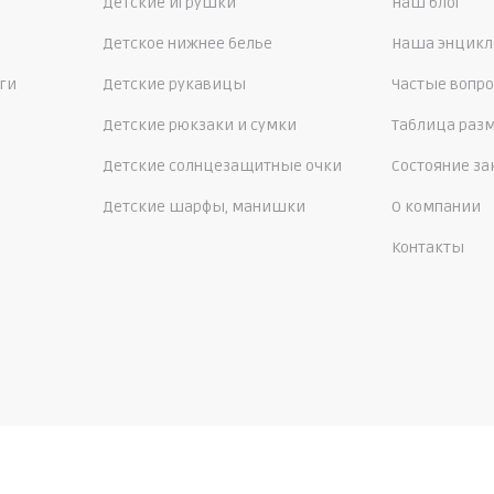
Детские игрушки
Наш блог
Детское нижнее белье
Наша энцикл
ги
Детские рукавицы
Частые вопр
Детские рюкзаки и сумки
Таблица раз
Детские солнцезащитные очки
Состояние за
Детские шарфы, манишки
О компании
Контакты
26 интернет-магазин детской функциональной одежды Диномам