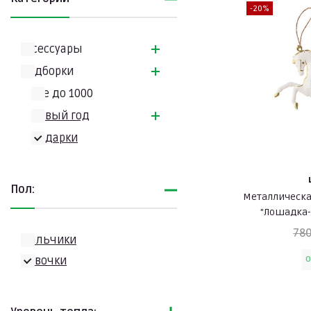
-20%
Аксессуары
Подборки
Всe до 1000
Новый год
Подарки
Пол:
Металлическа
"Лошадка-
780
Мальчики
O
Девочки