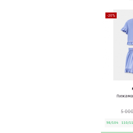
-20%
Пижама
5 000
98/104
110/1