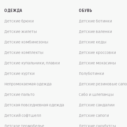
ОДЕЖДА
ОБУВЬ
Детские брюки
Детские ботинки
Детские жилеты
Детские валенки
Детские комбинезоны
Детские кеды
Детские комплекты
Детские кроссовки
Детские купальники, плавки
Детские мокасины
Детские куртки
Полуботинки
Непромокаемая одежда
Детские резиновые сапо
Детские пальто
Сабо и шлепанцы
Детская повседневная одежда
Детские сандалии
Детский софтшелл
Детские сапоги
Детское термобелье
Детские сноубутсы