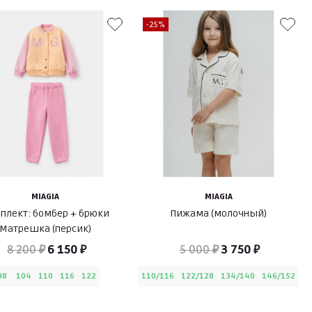
-25%
MIAGIA
MIAGIA
плект: бомбер + брюки
Пижама (молочный)
Матрешка (персик)
8 200 ₽
6 150 ₽
5 000 ₽
3 750 ₽
98
104
110
116
122
110/116
122/128
134/140
146/152