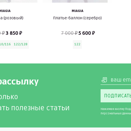
MIAGIA
MIAGIA
а (розовый)
Платье-баллон (серебро)
0 ₽
3 850 ₽
7 000 ₽
5 600 ₽
10/116
122/128
122
рассылку
олько
ПОДПИСАТ
ать полезные статьи
Нажимая кнопку Под
персональных данны