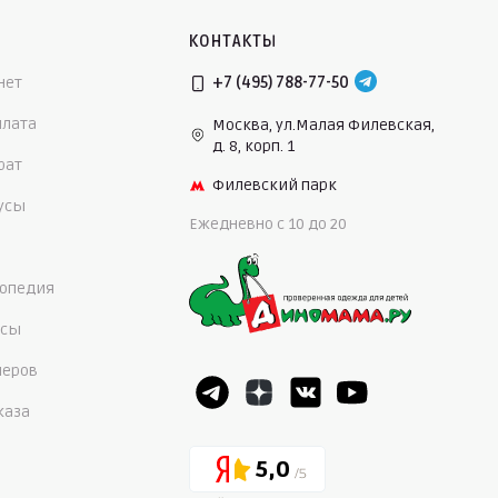
КОНТАКТЫ
нет
+7 (495) 788-77-50
плата
Москва, ул.Малая Филевская,
д. 8, корп. 1
рат
Филевский парк
нусы
Ежедневно c 10 до 20
опедия
осы
меров
каза
5,0