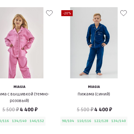
-20%
MIAGIA
MIAGIA
ма с вышивкой (темно-
Пижама (синий)
розовый)
5 500 ₽
4 400 ₽
5 500 ₽
4 400 ₽
0/116
134/140
146/152
98/104
110/116
122/128
134/140