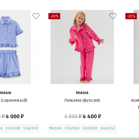
-20%
-25%
MIAGIA
MIAGIA
 (сиреневый)
Пижама (фуксия)
Ком
 ₽
4 000 ₽
5 500 ₽
4 400 ₽
16
122/128
146/152
98/104
110/116
122/128
146/152