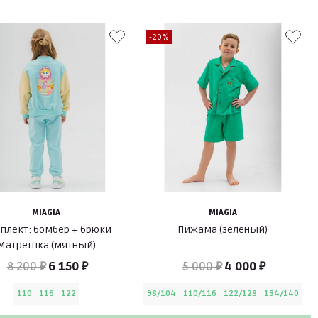
-20%
MIAGIA
MIAGIA
плект: бомбер + брюки
Пижама (зеленый)
Матрешка (мятный)
8 200 ₽
6 150 ₽
5 000 ₽
4 000 ₽
110
116
122
98/104
110/116
122/128
134/140