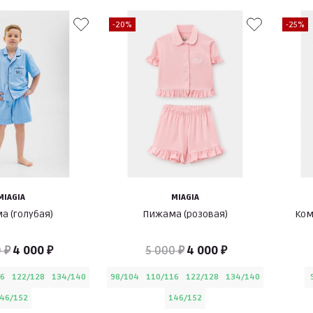
-20%
-25%
MIAGIA
MIAGIA
а (голубая)
Пижама (розовая)
Ком
 ₽
4 000 ₽
5 000 ₽
4 000 ₽
16
122/128
134/140
98/104
110/116
122/128
134/140
46/152
146/152