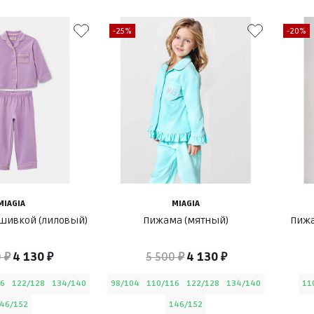
-25%
-20%
MIAGIA
MIAGIA
шивкой (лиловый)
Пижама (мятный)
Пижа
 ₽
4 130 ₽
5 500 ₽
4 130 ₽
16
122/128
134/140
98/104
110/116
122/128
134/140
11
46/152
146/152