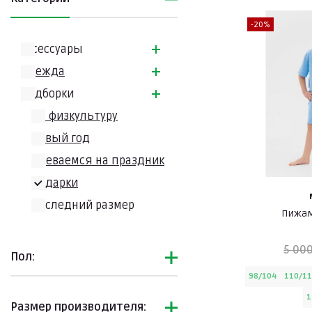
-20%
Аксессуары
Одежда
Подборки
На физкультуру
Новый год
Одеваемся на праздник
Подарки
Последний размер
Пижам
5 000
Пол:
98/104
110/1
1
Размер производителя: