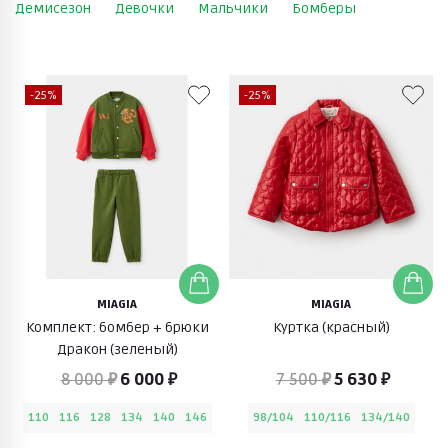
Демисезон
Девочки
Мальчики
Бомберы
-25%
-25%
MIAGIA
MIAGIA
Комплект: бомбер + брюки
Куртка (красный)
Дракон (зеленый)
8 000 ₽
6 000 ₽
7 500 ₽
5 630 ₽
110
116
128
134
140
146
98/104
110/116
134/140