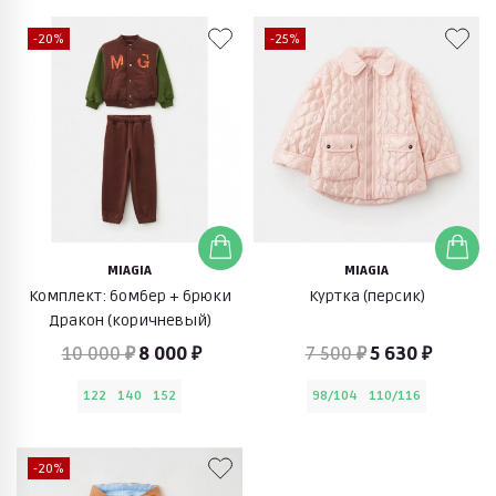
-20%
-25%
MIAGIA
MIAGIA
Комплект: бомбер + брюки
Куртка (персик)
Дракон (коричневый)
10 000 ₽
8 000 ₽
7 500 ₽
5 630 ₽
122
140
152
98/104
110/116
-20%