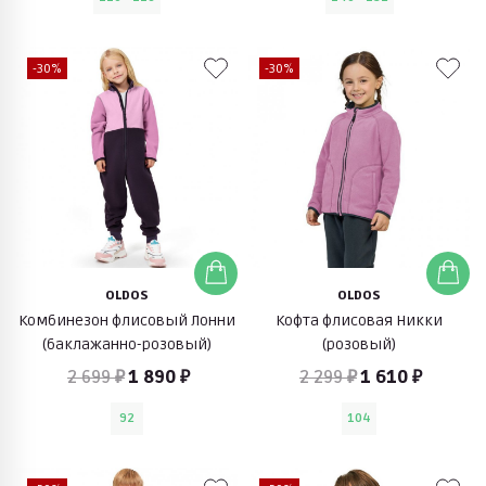
-30%
-30%
OLDOS
OLDOS
Комбинезон флисовый Лонни
Кофта флисовая Никки
(баклажанно-розовый)
(розовый)
2 699 ₽
1 890 ₽
2 299 ₽
1 610 ₽
92
104