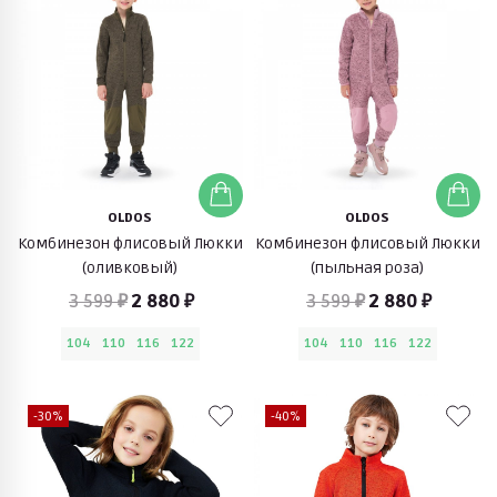
OLDOS
OLDOS
Комбинезон флисовый Люкки
Комбинезон флисовый Люкки
(оливковый)
(пыльная роза)
3 599 ₽
2 880 ₽
3 599 ₽
2 880 ₽
104
110
116
122
104
110
116
122
-30%
-40%