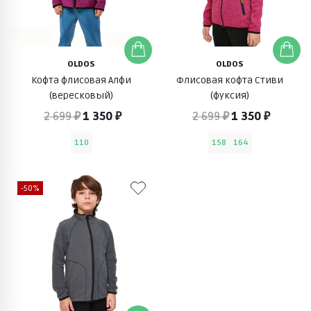
OLDOS
OLDOS
Кофта флисовая Алфи
Флисовая кофта Стиви
(вересковый)
(фуксия)
2 699 ₽
1 350 ₽
2 699 ₽
1 350 ₽
110
158
164
-50%