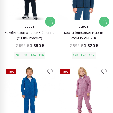
OLDOS
OLDOS
Комбинезон флисовый Лонни
Кофта флисовая Марни
(синий графит)
(темно-синий)
2 699 ₽
1 890 ₽
2 599 ₽
1 820 ₽
92
98
104
116
128
146
164
-40%
-30%