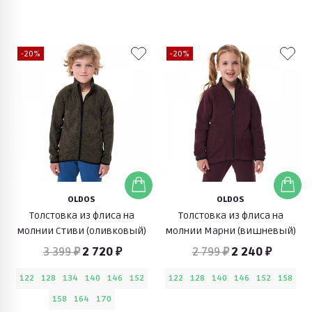
-20%
-20%
OLDOS
OLDOS
Толстовка из флиса на
Толстовка из флиса на
молнии Стиви (оливковый)
молнии Марни (вишневый)
3 399 ₽
2 720 ₽
2 799 ₽
2 240 ₽
122
128
134
140
146
152
122
128
140
146
152
158
158
164
170