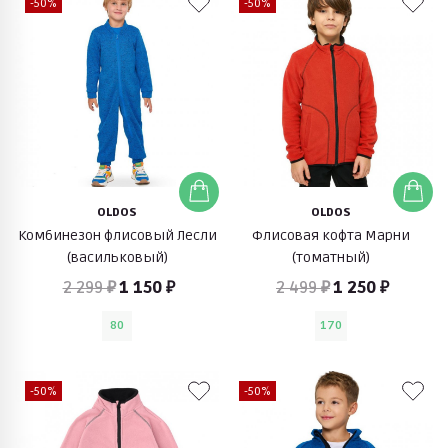
-50%
-50%
OLDOS
OLDOS
Комбинезон флисовый Лесли
Флисовая кофта Марни
(васильковый)
(томатный)
2 299 ₽
1 150 ₽
2 499 ₽
1 250 ₽
80
170
-50%
-50%