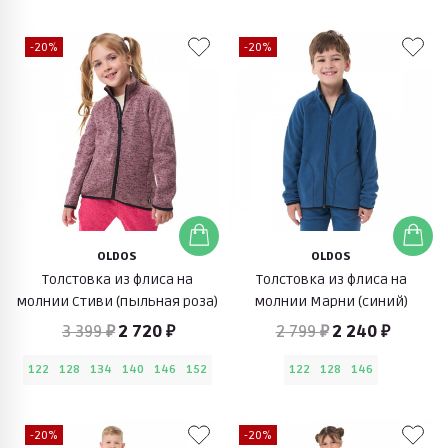
-20%
-20%
OLDOS
OLDOS
Толстовка из флиса на
Толстовка из флиса на
молнии Стиви (пыльная роза)
молнии Марни (синий)
3 399 ₽
2 720 ₽
2 799 ₽
2 240 ₽
122
128
134
140
146
152
122
128
146
-20%
-20%