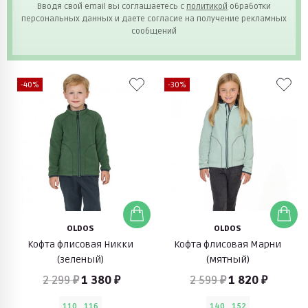
Вводя свой email вы соглашаетесь с
политикой
обработки
персональных данных и даете согласие на получение рекламных
сообщений
-40%
-30%
OLDOS
OLDOS
Кофта флисовая Никки
Кофта флисовая Марни
(зеленый)
(мятный)
2 299 ₽
1 380 ₽
2 599 ₽
1 820 ₽
110
116
140
152