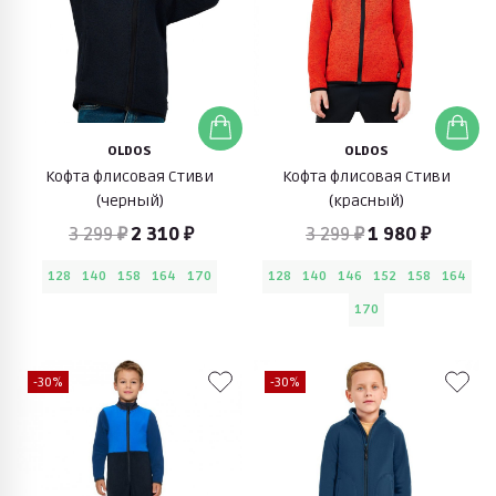
OLDOS
OLDOS
Кофта флисовая Стиви
Кофта флисовая Стиви
(черный)
(красный)
3 299 ₽
2 310 ₽
3 299 ₽
1 980 ₽
128
140
158
164
170
128
140
146
152
158
164
170
-30%
-30%