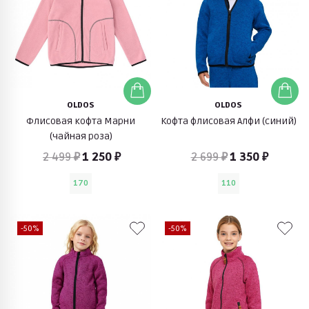
OLDOS
OLDOS
Флисовая кофта Марни
Кофта флисовая Алфи (синий)
(чайная роза)
2 499 ₽
1 250 ₽
2 699 ₽
1 350 ₽
170
110
-50%
-50%