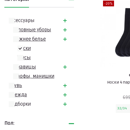
-20%
Аксессуары
Головные уборы
Нижнее белье
Носки
Трусы
Рукавицы
Шарфы, манишки
Носки 4 па
Обувь
Одежда
699
Подборки
32/34
Пол: