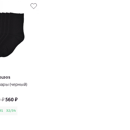
OLDOS
пары (черный)
 ₽
560 ₽
31
32/34