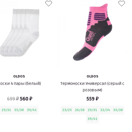
OLDOS
OLDOS
оски 4 пары (белый)
Термоноски Универсал (серый с
розовым)
699 ₽
560 ₽
559 ₽
29/31
35/38
39/41
23/25
26/28
29/31
32/34
35/38
39/41