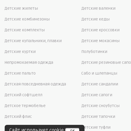
Детские жилеты
Детские валенки
Детские комбинезоны
Детские кеды
Детские комплекты
Детские кроссовки
Детские купальники, плавки
Детские мокасины
Детские куртки
Полуботинки
Непромокаемая одежда
Детские резиновые сапо
Детские пальто
Сабо и шлепанцы
Детская повседневная одежда
Детские сандалии
Детский софтшелл
Детские сапоги
Детское термобелье
Детские сноубутсы
Детский флис
Детские тапочки
Школьная форма
Детские туфли
Сайт использует
cookie
ок