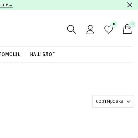
брать→
0
0
ПОМОЩЬ
НАШ БЛОГ
сортировка