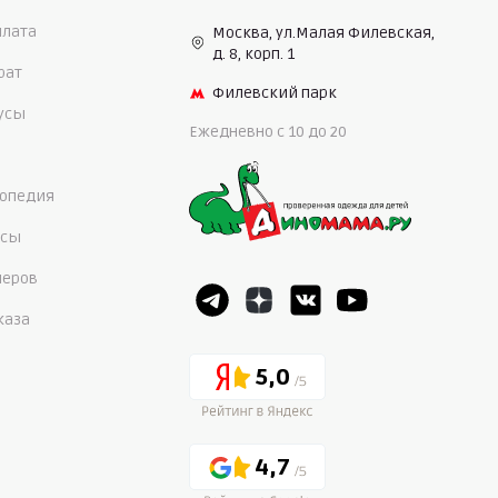
плата
Москва, ул.Малая Филевская,
д. 8, корп. 1
рат
Филевский парк
нусы
Ежедневно c 10 до 20
опедия
осы
меров
каза
5,0
4,7