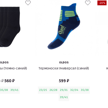
-20%
OLDOS
OLDOS
ры (темно-синий)
Термоноски Универсал (синий)
Н
 ₽
560 ₽
599 ₽
35/38
39/41
23/25
26/28
29/31
32/34
35/38
39/41