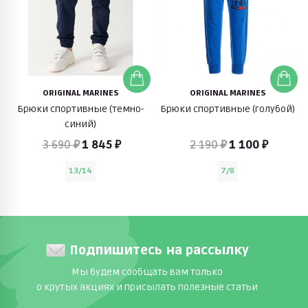
ORIGINAL MARINES
ORIGINAL MARINES
Брюки спортивные (темно-
Брюки спортивные (голубой)
синий)
3 690 ₽
1 845 ₽
2 190 ₽
1 100 ₽
13/14
7/8
Подпишитесь на рассылку
Мы будем сообщать вам только
о крутых акциях и присылать полезные статьи