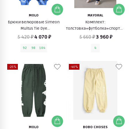
MOLO
MAYORAL
Брюки велюровые Simeon
Комплект:
Multus Tie Dye
толстовка+футболка+спортивн
(разноцветный)
брюки (желтый/синий/
5 420 ₽
4 070 ₽
5 660 ₽
3 960 ₽
белый)
92
98
104
4
-25%
-40%
MOLO
BOBO CHOSES