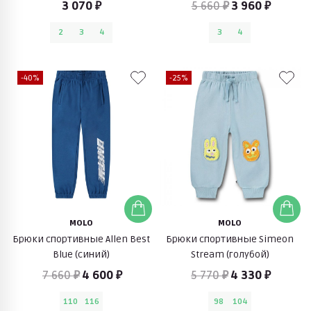
брюки (голубой)
3 070 ₽
5 660 ₽
3 960 ₽
2
3
4
3
4
-40%
-25%
MOLO
MOLO
Брюки спортивные Allen Best
Брюки спортивные Simeon
Blue (синий)
Stream (голубой)
7 660 ₽
4 600 ₽
5 770 ₽
4 330 ₽
110
116
98
104