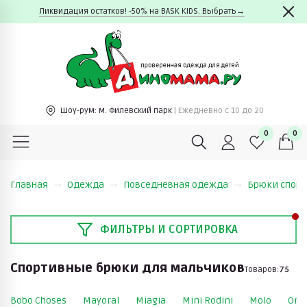
Ликвидация остатков! -50% на BASK KIDS. Выбрать→
Шоу-рум:
м. Филевский парк
| Ежедневно c 10 до 20
0
0
Главная
Одежда
Повседневная одежда
Брюки спор
ФИЛЬТРЫ И СОРТИРОВКА
Спортивные брюки для мальчиков
Товаров:
75
Bobo Choses
Mayoral
Miagia
Mini Rodini
Molo
Orig