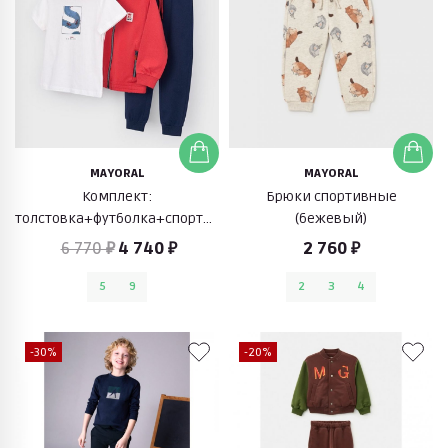
MAYORAL
MAYORAL
Комплект:
Брюки спортивные
толстовка+футболка+спортивные
(бежевый)
брюки (красный/синий/
6 770 ₽
4 740 ₽
2 760 ₽
белый)
5
9
2
3
4
-30%
-20%