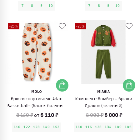
7
8
9
10
7
8
9
10
-25%
-25%
MOLO
MIAGIA
Брюки спортивные Adan
Комплект: бомбер + брюки
Basketballs (баскетбольный
Дракон (зеленый)
мяч)
8 150 ₽
6 110 ₽
8 000 ₽
6 000 ₽
от
116
122
128
140
152
110
116
128
134
140
146