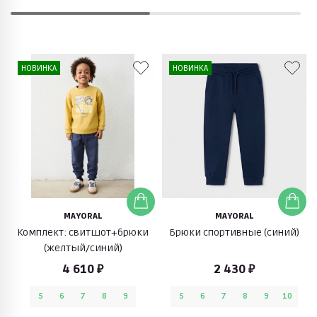
НОВИНКА
НОВИНКА
MAYORAL
MAYORAL
Комплект: свитшот+брюки
Брюки спортивные (синий)
(желтый/синий)
4 610 ₽
2 430 ₽
5
6
7
8
9
5
6
7
8
9
10