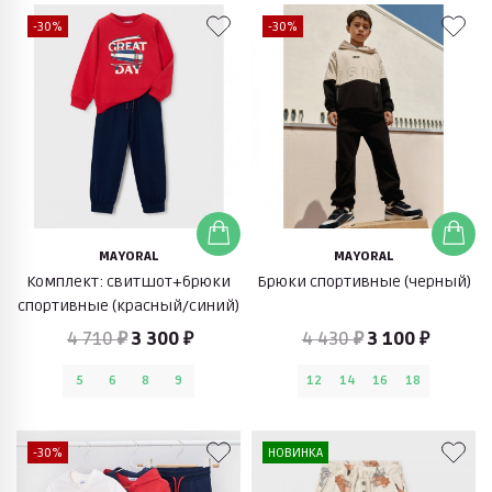
-30%
-30%
MAYORAL
MAYORAL
Комплект: свитшот+брюки
Брюки спортивные (черный)
спортивные (красный/синий)
4 710 ₽
3 300 ₽
4 430 ₽
3 100 ₽
5
6
8
9
12
14
16
18
-30%
НОВИНКА