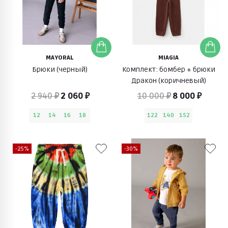
MAYORAL
MIAGIA
Брюки (черный)
Комплект: бомбер + брюки
Дракон (коричневый)
2 940 ₽
2 060 ₽
10 000 ₽
8 000 ₽
12
14
16
18
122
140
152
-25%
-30%