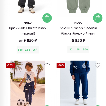
MOLO
MOLO
Брюки Ader Pirate Black
Брюки Simeon Cladonia
(черный)
(баскетбольный мяч)
9 850 ₽
6 850 ₽
от
92
98
104
128
152
164
-30%
-30%