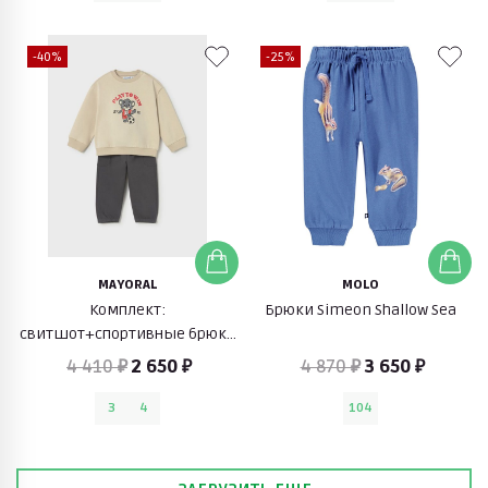
-40%
-25%
MAYORAL
MOLO
Комплект:
Брюки Simeon Shallow Sea
свитшот+спортивные брюки
(бежевый/черный)
4 410 ₽
2 650 ₽
4 870 ₽
3 650 ₽
3
4
104