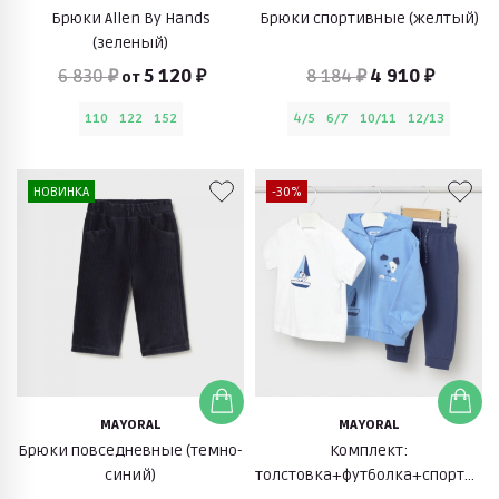
Брюки Allen By Hands
Брюки спортивные (желтый)
(зеленый)
6 830 ₽
5 120 ₽
8 184 ₽
4 910 ₽
от
110
122
152
4/5
6/7
10/11
12/13
НОВИНКА
-30%
MAYORAL
MAYORAL
Брюки повседневные (темно-
Комплект:
синий)
толстовка+футболка+спортивн