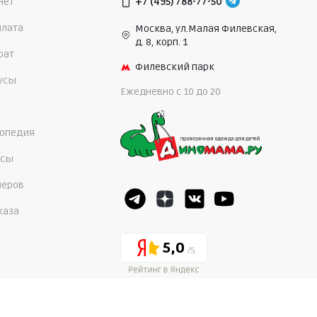
нет
+7 (495) 788-77-50
плата
Москва, ул.Малая Филевская,
д. 8, корп. 1
рат
Филевский парк
нусы
Ежедневно c 10 до 20
опедия
осы
меров
каза
5,0
4,7