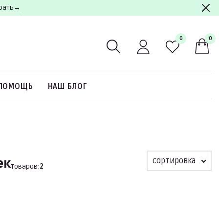
брать→
0
0
ПОМОЩЬ
НАШ БЛОГ
сортировка
ек
Товаров:
2