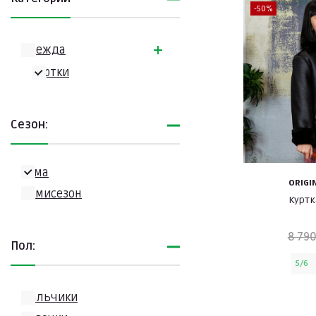
-50%
Одежда
Куртки
Сезон:
Зима
ORIGI
Демисезон
Куртк
8 790
Пол:
5/6
Мальчики