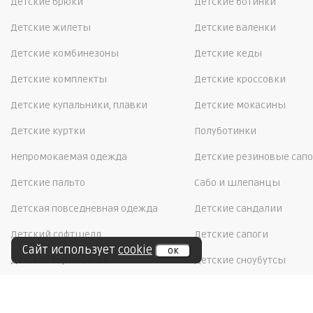
Детские брюки
Детские ботинки
Детские жилеты
Детские валенки
Детские комбинезоны
Детские кеды
Детские комплекты
Детские кроссовки
Детские купальники, плавки
Детские мокасины
Детские куртки
Полуботинки
Непромокаемая одежда
Детские резиновые сапо
Детские пальто
Сабо и шлепанцы
Детская повседневная одежда
Детские сандалии
Детский софтшелл
Детские сапоги
Сайт использует
cookie
ок
Детское термобелье
Детские сноубутсы
Детский флис
Детские тапочки
Школьная форма
Детские туфли