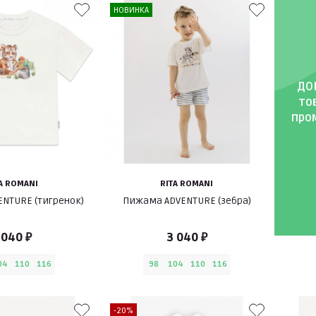
НОВИНКА
ДОП
то
про
A ROMANI
RITA ROMANI
NTURE (тигренок)
Пижама ADVENTURE (зебра)
 040 ₽
3 040 ₽
04
110
116
98
104
110
116
-20%