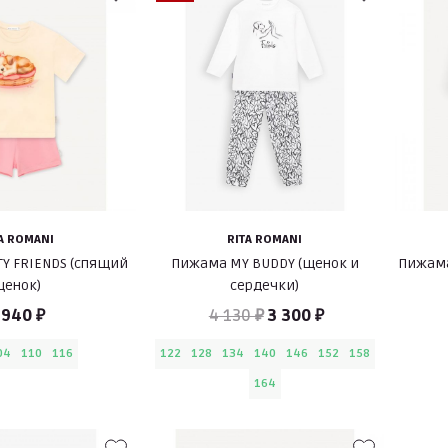
A ROMANI
RITA ROMANI
Y FRIENDS (спящий
Пижама MY BUDDY (щенок и
Пижама
енок)
сердечки)
 940 ₽
4 130 ₽
3 300 ₽
04
110
116
122
128
134
140
146
152
158
164