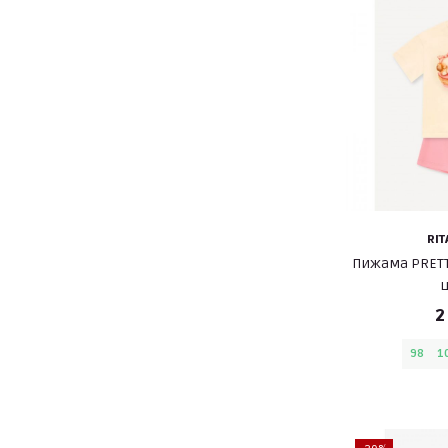
RIT
Пижама PRETT
щ
2
98
1