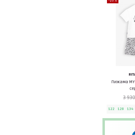
-20%
RIT
Пижама MY 
се
3 930
122
128
134