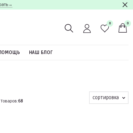
брать→
0
0
ПОМОЩЬ
НАШ БЛОГ
сортировка
i
Товаров:
68