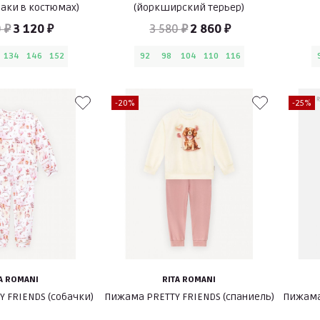
аки в костюмах)
(йоркширский терьер)
 ₽
3 120 ₽
3 580 ₽
2 860 ₽
134
146
152
92
98
104
110
116
-20%
-25%
A ROMANI
RITA ROMANI
 FRIENDS (собачки)
Пижама PRETTY FRIENDS (спаниель)
Пижама 