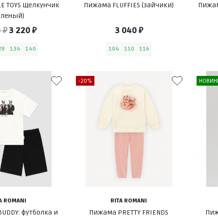
LE TOYS Щелкунчик
Пижама FLUFFIES (зайчики)
Пижам
еленый)
 ₽
3 220 ₽
3 040 ₽
28
134
140
104
110
116
-20%
НОВИН
A ROMANI
RITA ROMANI
UDDY: футболка и
Пижама PRETTY FRIENDS
Пиж