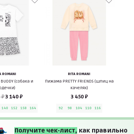
A ROMANI
RITA ROMANI
BUDDY (собака и
Пижама PRETTY FRIENDS (шпиц на
рдечки)
качелях)
 ₽
3 140 ₽
3 450 ₽
140
152
158
164
92
98
104
110
116
Получите чек-лист,
как правильно