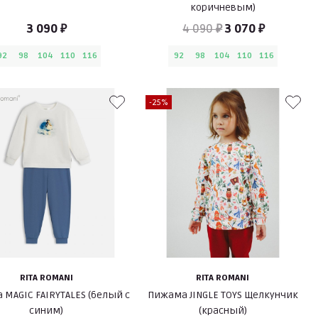
коричневым)
3 090 ₽
4 090 ₽
3 070 ₽
92
98
104
110
116
92
98
104
110
116
-25%
RITA ROMANI
RITA ROMANI
MAGIC FAIRYTALES (белый с
Пижама JINGLE TOYS Щелкунчик
синим)
(красный)