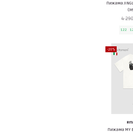
Пижама JING
(з
4 290
122
1
-20%
RIT
Пижама MY B