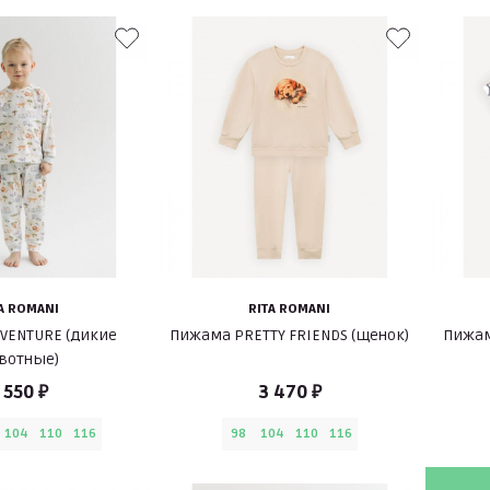
A ROMANI
RITA ROMANI
VENTURE (дикие
Пижама PRETTY FRIENDS (щенок)
Пижам
вотные)
 550 ₽
3 470 ₽
104
110
116
98
104
110
116