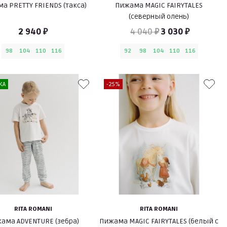
а PRETTY FRIENDS (такса)
Пижама MAGIC FAIRYTALES
(северный олень)
2 940 ₽
4 040 ₽
3 030 ₽
98
104
110
116
92
98
104
110
116
КА
-25%
RITA ROMANI
RITA ROMANI
ама ADVENTURE (зебра)
Пижама MAGIC FAIRYTALES (белый с