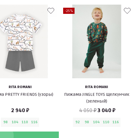
-25%
RITA ROMANI
RITA ROMANI
а PRETTY FRIENDS (узоры)
Пижама JINGLE TOYS Щелкунчик
(зеленый)
2 940 ₽
4 050 ₽
3 040 ₽
98
104
110
116
92
98
104
110
116