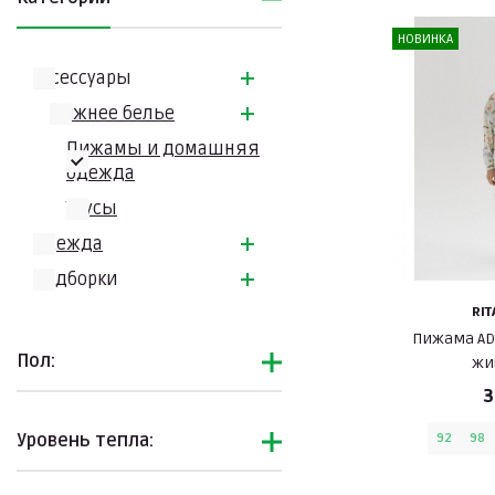
НОВИНКА
Аксессуары
Нижнее белье
Пижамы и домашняя
одежда
Трусы
Одежда
Подборки
RIT
Пижама AD
Пол:
жи
3
Уровень тепла:
92
98