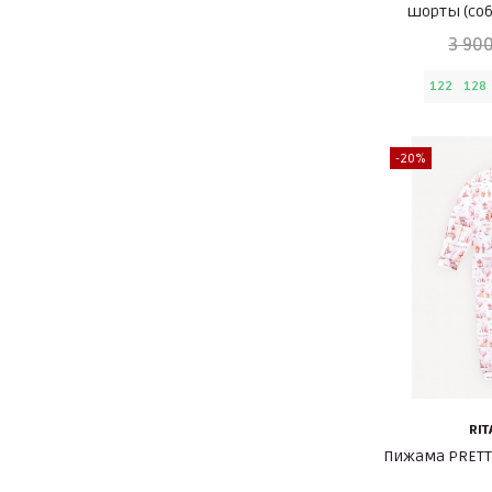
шорты (соб
3 900
122
128
-20%
RIT
Пижама PRETTY