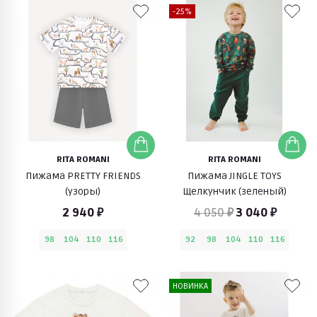
-25%
RITA ROMANI
RITA ROMANI
Пижама PRETTY FRIENDS
Пижама JINGLE TOYS
(узоры)
Щелкунчик (зеленый)
2 940 ₽
4 050 ₽
3 040 ₽
98
104
110
116
92
98
104
110
116
НОВИНКА