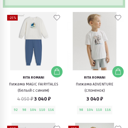
-25%
RITA ROMANI
RITA ROMANI
Пижама MAGIC FAIRYTALES
Пижама ADVENTURE
(белый с синим)
(слоненок)
4 050 ₽
3 040 ₽
3 040 ₽
92
98
104
110
116
98
104
110
116