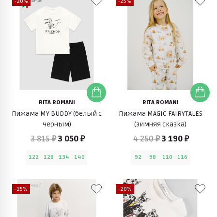
-20%
-25%
RITA ROMANI
RITA ROMANI
Пижама MY BUDDY (белый с
Пижама MAGIC FAIRYTALES
черным)
(зимняя сказка)
3 815 ₽
3 050 ₽
4 250 ₽
3 190 ₽
122
128
134
140
92
98
110
116
-25%
-20%