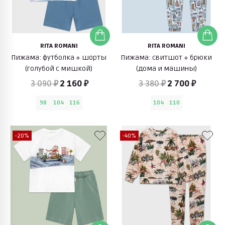
RITA ROMANI
RITA ROMANI
Пижама: футболка + шорты
Пижама: свитшот + брюки
(голубой с мишкой)
(дома и машины)
3 090 ₽
2 160 ₽
3 380 ₽
2 700 ₽
98
104
116
104
110
-20%
-40%