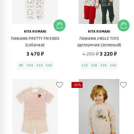
RITA ROMANI
RITA ROMANI
Пижама PRETTY FRIENDS
Пижама JINGLE TOYS
(собачки)
Щелкунчик (зеленый)
3 470 ₽
4 290 ₽
3 220 ₽
98
104
110
116
122
128
134
140
-25%