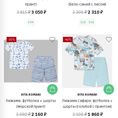
принт)
(бело-синий с лисом)
3 815 ₽
3 050 ₽
3 300 ₽
2 310 ₽
134
110
116
-30%
-40%
RITA ROMANI
RITA ROMANI
Пижама: футболка + шорты
Пижама Сафари: футболка +
(морской принт)
шорты (голубой с принтом)
3 090 ₽
2 160 ₽
3 100 ₽
1 860 ₽