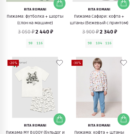
RITA ROMANI
RITA ROMANI
Пижама: футболка + шорты
Пижама Сафари: кофта +
(слон на машине)
штаны (бежевый с принтом)
3 050 ₽
2 440 ₽
3 900 ₽
2 340 ₽
98
116
98
104
116
-20%
-30%
RITA ROMANI
RITA ROMANI
Пижама MY BUDDY (бульдог и
Пижама: кофта + штаны