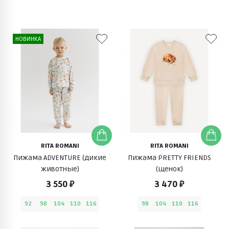
НОВИНКА
RITA ROMANI
RITA ROMANI
Пижама ADVENTURE (дикие
Пижама PRETTY FRIENDS
животные)
(щенок)
3 550 ₽
3 470 ₽
92
98
104
110
116
98
104
110
116