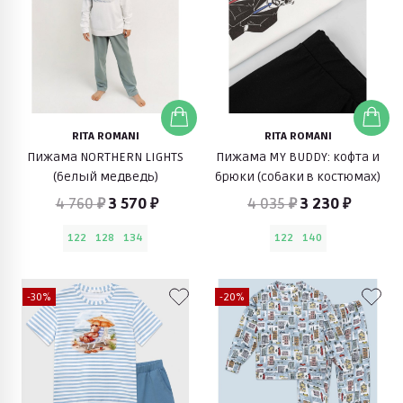
RITA ROMANI
RITA ROMANI
Пижама NORTHERN LIGHTS
Пижама MY BUDDY: кофта и
(белый медведь)
брюки (собаки в костюмах)
4 760 ₽
3 570 ₽
4 035 ₽
3 230 ₽
122
128
134
122
140
-30%
-20%