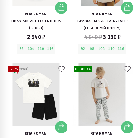
RITA ROMANI
RITA ROMANI
Пижама PRETTY FRIENDS
Пижама MAGIC FAIRYTALES
(такса)
(северный олень)
2 940 ₽
4 040 ₽
3 030 ₽
98
104
110
116
92
98
104
110
116
-20%
НОВИНКА
RITA ROMANI
RITA ROMANI