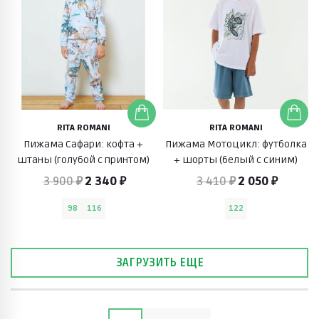
RITA ROMANI
RITA ROMANI
Пижама Сафари: кофта +
Пижама Мотоцикл: футболка
штаны (голубой с принтом)
+ шорты (белый с синим)
3 900 ₽
2 340 ₽
3 410 ₽
2 050 ₽
98
116
122
ЗАГРУЗИТЬ ЕЩЕ