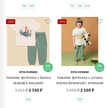
98
104
92
98
116
-20%
-30%
RITA ROMANI
RITA ROMANI
Пижама: футболка + брюки
Пижама: футболка + штаны
(жираф в машине)
Ферма (бежевый с зеленым)
3 160 ₽
2 530 ₽
3 090 ₽
2 160 ₽
116
116