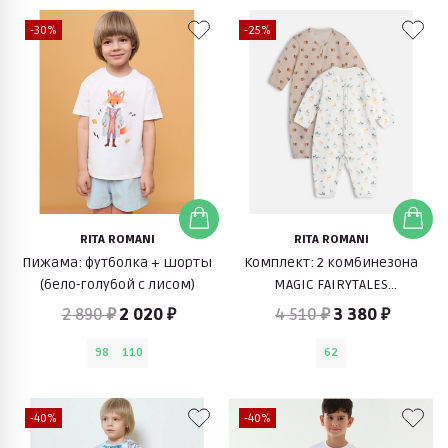
-30%
-25%
RITA ROMANI
RITA ROMANI
Пижама: футболка + шорты
Комплект: 2 комбинезона
(бело-голубой с лисом)
MAGIC FAIRYTALES
(разноцветный)
2 890 ₽
2 020 ₽
4 510 ₽
3 380 ₽
98
110
62
-40%
-40%