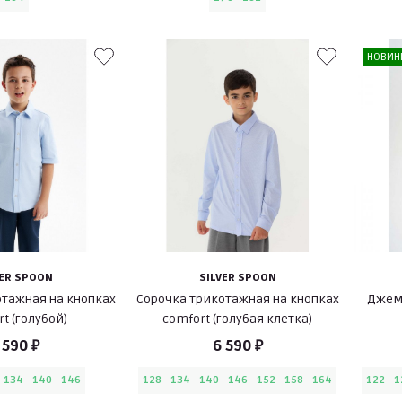
НОВИН
VER SPOON
SILVER SPOON
отажная на кнопках
Сорочка трикотажная на кнопках
Джемп
t (голубой)
comfort (голубая клетка)
 590 ₽
6 590 ₽
134
140
146
128
134
140
146
152
158
164
122
1