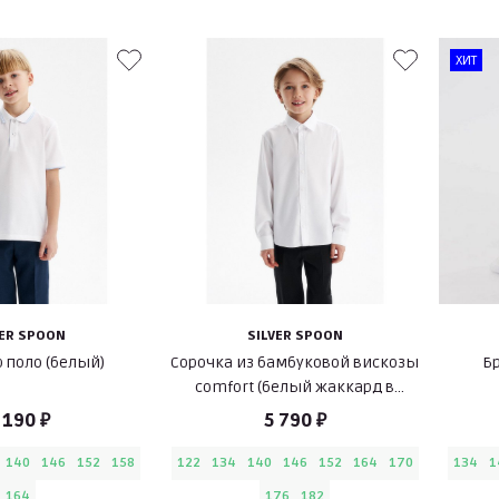
ХИТ
VER SPOON
SILVER SPOON
 поло (белый)
Сорочка из бамбуковой вискозы
Б
comfort (белый жаккард в
полоску)
 190 ₽
5 790 ₽
140
146
152
158
122
134
140
146
152
164
170
134
1
164
176
182