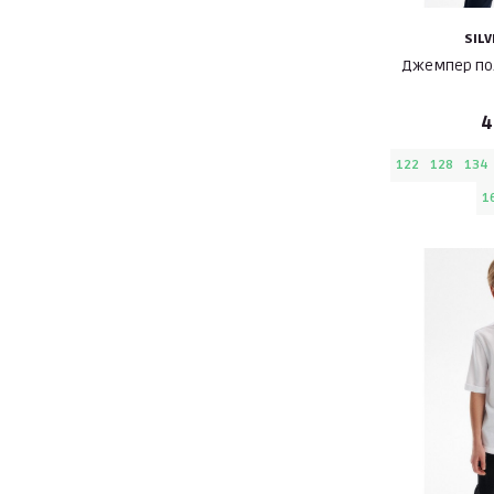
SIL
Джемпер по
4
122
128
134
1