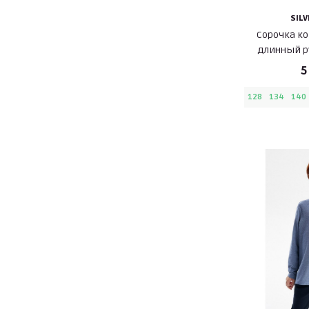
SIL
Сорочка к
длинный р
комфо
5
128
134
140