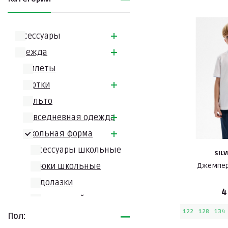
Аксессуары
Одежда
Жилеты
Куртки
Пальто
Повседневная одежда
Школьная форма
Аксессуары школьные
SIL
Джемпер
Брюки школьные
Водолазки
4
Из немнущейся ткани
122
128
134
Пиджаки и жакеты
Пол:
школьные