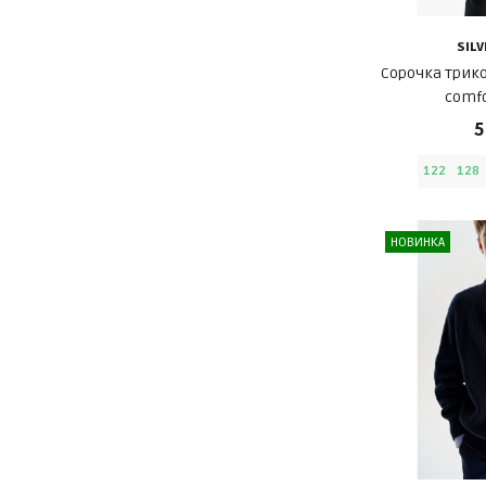
SIL
Сорочка трик
comfo
5
122
128
НОВИНКА