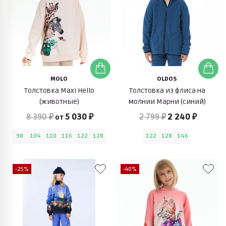
MOLO
OLDOS
Толстовка Maxi Hello
Толстовка из флиса на
(животные)
молнии Марни (синий)
8 390 ₽
5 030 ₽
2 799 ₽
2 240 ₽
от
98
104
110
116
122
128
122
128
146
-25%
-40%