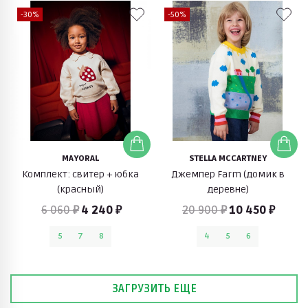
-30%
-50%
MAYORAL
STELLA MCCARTNEY
Комплект: свитер + юбка
Джемпер Farm (домик в
(красный)
деревне)
6 060 ₽
4 240 ₽
20 900 ₽
10 450 ₽
5
7
8
4
5
6
ЗАГРУЗИТЬ ЕЩЕ