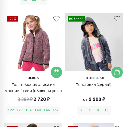
158
164
170
-20%
НОВИНКА
OLDOS
BILLIEBLUSH
Толстовка из флиса на
Толстовка (серый)
молнии Стиви (пыльная роза)
3 399 ₽
2 720 ₽
9 900 ₽
от
122
128
134
140
146
152
5
6
8
10