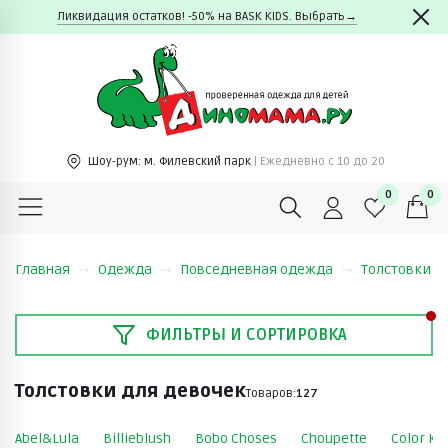
Ликвидация остатков! -50% на BASK KIDS. Выбрать→
Шоу-рум:
м. Филевский парк
| Ежедневно c 10 до 20
0
0
Главная
Одежда
Повседневная одежда
Толстовки
ФИЛЬТРЫ И СОРТИРОВКА
Толстовки для девочек
Товаров:
127
Abel&Lula
Billieblush
Bobo Choses
Choupette
Color Ki