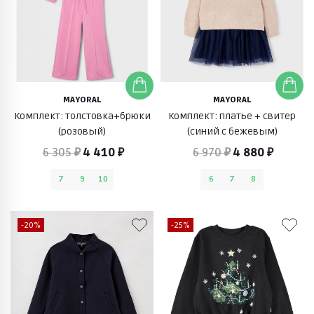
MAYORAL
MAYORAL
Комплект: толстовка+брюки
Комплект: платье + свитер
(розовый)
(синий с бежевым)
6 305 ₽
4 410 ₽
6 970 ₽
4 880 ₽
7
9
10
6
7
8
-20%
-25%