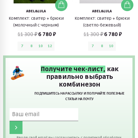
ABEL&LULA
ABEL&LULA
Комплект: свитер + брюки
Комплект: свитер + брюки
(молочный с черным)
(светло-бежевый)
11 300 ₽
6 780 ₽
11 300 ₽
6 780 ₽
7
8
10
12
7
8
10
Получите чек-лист,
как
правильно выбрать
комбинезон
ПОДПИШИТЕСЬ НА РАССЫЛКУ И ПОЛУЧАЙТЕ ПОЛЕЗНЫЕ
СТАТЬИ НА ПОЧТУ
Вводя свой email вы соглашаетесь с
политикой
обработки