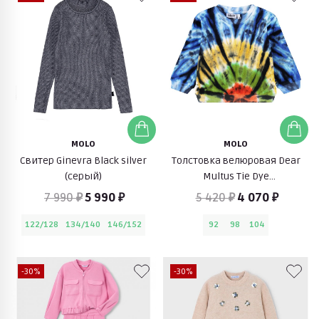
MOLO
MOLO
Свитер Ginevra Black silver
Толстовка велюровая Dear
(серый)
Multus Tie Dye
(разноцветный)
7 990 ₽
5 990 ₽
5 420 ₽
4 070 ₽
122/128
134/140
146/152
92
98
104
-30%
-30%