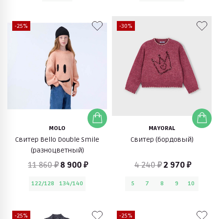
-25%
-30%
MOLO
MAYORAL
Свитер Bello Double Smile
Свитер (бордовый)
(разноцветный)
11 860 ₽
8 900 ₽
4 240 ₽
2 970 ₽
122/128
134/140
5
7
8
9
10
-25%
-25%