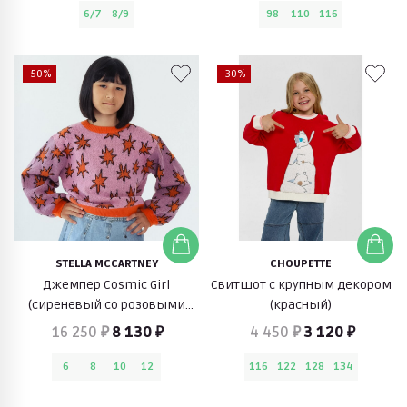
6/7
8/9
98
110
116
-50%
-30%
STELLA MCCARTNEY
CHOUPETTE
Джемпер Cosmic Girl
Свитшот с крупным декором
(сиреневый со розовыми
(красный)
звездами)
16 250 ₽
8 130 ₽
4 450 ₽
3 120 ₽
6
8
10
12
116
122
128
134