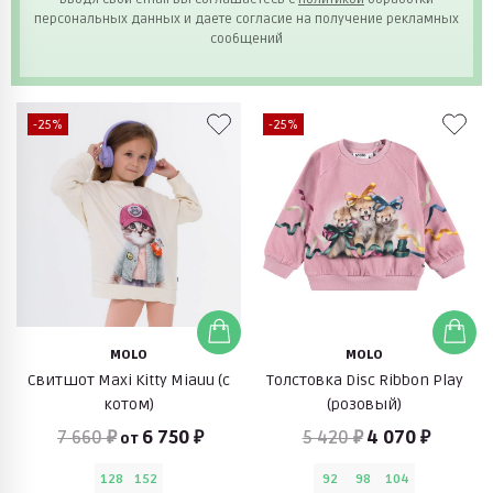
персональных данных и даете согласие на получение рекламных
сообщений
-25%
-25%
MOLO
MOLO
Свитшот Maxi Kitty Miauu (с
Толстовка Disc Ribbon Play
котом)
(розовый)
7 660 ₽
6 750 ₽
5 420 ₽
4 070 ₽
от
128
152
92
98
104