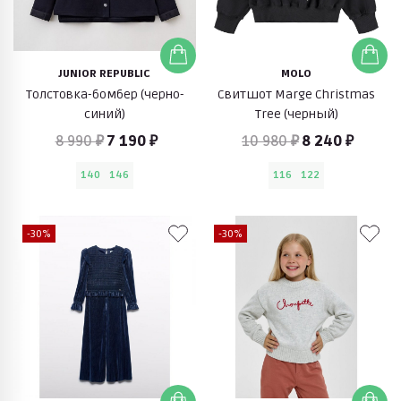
JUNIOR REPUBLIC
MOLO
Толстовка-бомбер (черно-
Свитшот Marge Christmas
синий)
Tree (черный)
8 990 ₽
7 190 ₽
10 980 ₽
8 240 ₽
140
146
116
122
-30%
-30%