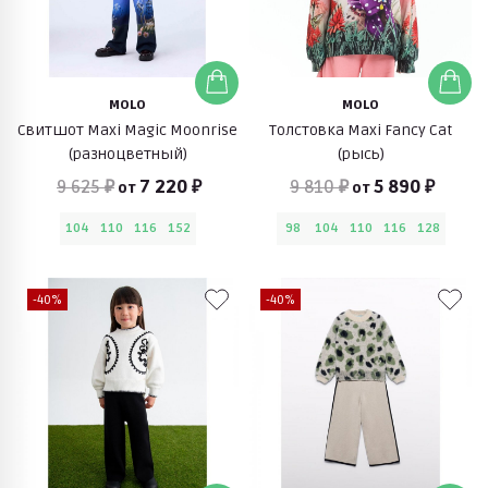
MOLO
MOLO
Свитшот Maxi Magic Moonrise
Толстовка Maxi Fancy Cat
(разноцветный)
(рысь)
9 625 ₽
7 220 ₽
9 810 ₽
5 890 ₽
от
от
104
110
116
152
98
104
110
116
128
-40%
-40%