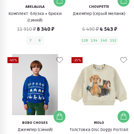
ABEL&LULA
CHOUPETTE
Комплект: блузка + брюки
Джемпер (серый меланж)
(синий)
11 910 ₽
8 340 ₽
6 490 ₽
4 543 ₽
7
8
128
134
140
152
-40%
-25%
BOBO CHOSES
MOLO
Джемпер (синий)
Толстовка Disc Doggy Portrait