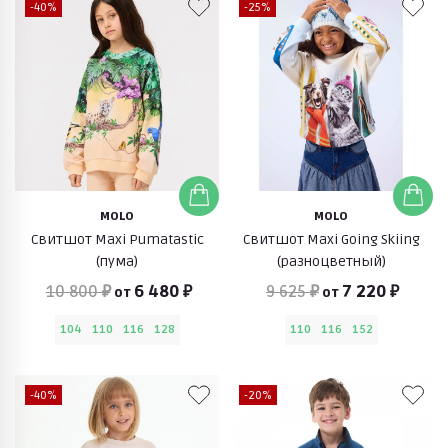
-40%
-25%
MOLO
MOLO
Свитшот Maxi Pumatastic
Свитшот Maxi Going Skiing
(пума)
(разноцветный)
10 800 ₽
6 480 ₽
9 625 ₽
7 220 ₽
от
от
104
110
116
128
110
116
152
-40%
-20%