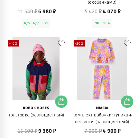
(с собачками)
11 640 ₽
6 980 ₽
5 420 ₽
4 070 ₽
4/5
6/7
8/9
98
104
-40%
-30%
BOBO CHOSES
MIAGIA
Толстовка (разноцветный)
Комплект Бабочки: туника +
леггинсы (разноцветный)
15 600 ₽
9 360 ₽
7 000 ₽
4 900 ₽