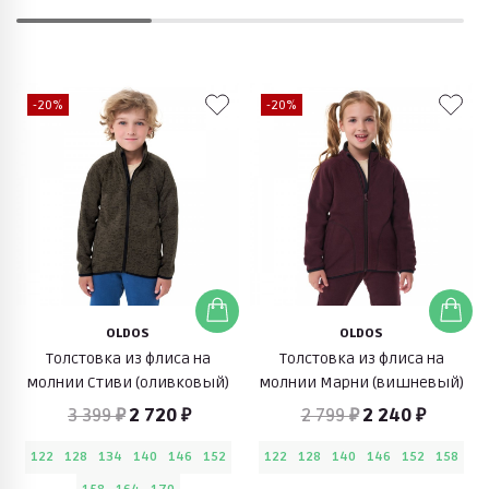
-20%
-20%
OLDOS
OLDOS
Толстовка из флиса на
Толстовка из флиса на
молнии Стиви (оливковый)
молнии Марни (вишневый)
3 399 ₽
2 720 ₽
2 799 ₽
2 240 ₽
122
128
134
140
146
152
122
128
140
146
152
158