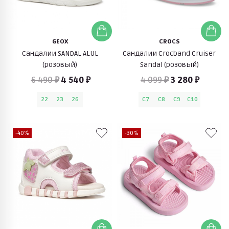
GEOX
CROCS
Сандалии SANDAL ALUL
Сандалии Crocband Cruiser
(розовый)
Sandal (розовый)
6 490 ₽
4 540 ₽
4 099 ₽
3 280 ₽
22
23
26
C7
C8
C9
C10
-40%
-30%