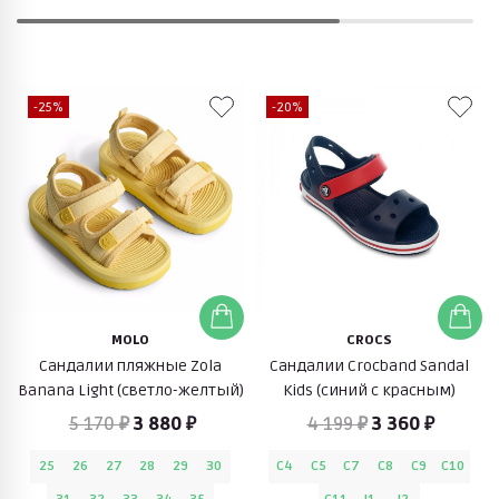
-25%
-20%
MOLO
CROCS
Сандалии пляжные Zola
Сандалии Crocband Sandal
Banana Light (светло-желтый)
Kids (синий с красным)
5 170 ₽
3 880 ₽
4 199 ₽
3 360 ₽
25
26
27
28
29
30
C4
C5
C7
C8
C9
C10