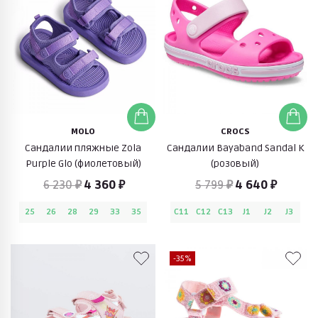
MOLO
CROCS
Сандалии пляжные Zola
Сандалии Bayaband Sandal K
Purple Glo (фиолетовый)
(розовый)
6 230 ₽
4 360 ₽
5 799 ₽
4 640 ₽
25
26
28
29
33
35
C11
C12
C13
J1
J2
J3
-35%