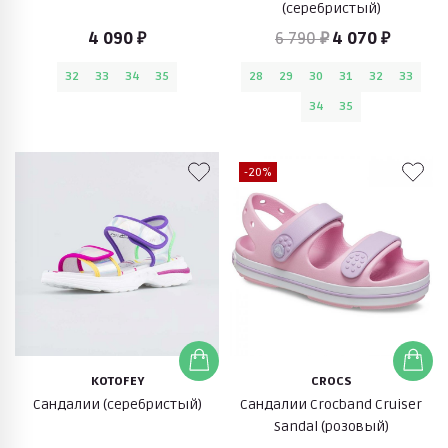
(серебристый)
4 090 ₽
6 790 ₽
4 070 ₽
32
33
34
35
28
29
30
31
32
33
34
35
-20%
KOTOFEY
CROCS
Сандалии (серебристый)
Сандалии Crocband Cruiser
Sandal (розовый)