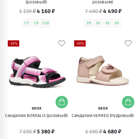
(розовый)
розовым)
5 199 ₽
4 160 ₽
7 490 ₽
4 490 ₽
C7
C9
C10
29
31
32
33
-30%
-30%
GEOX
GEOX
Сандалии BOREALIS (розовый)
Сандалии VERRED (пудровый)
7 690 ₽
5 380 ₽
6 690 ₽
4 680 ₽