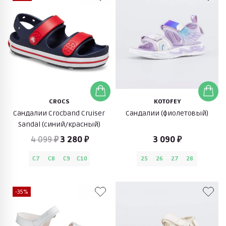
CROCS
KOTOFEY
Сандалии Crocband Cruiser
Сандалии (фиолетовый)
Sandal (синий/красный)
4 099 ₽
3 280 ₽
3 090 ₽
C7
C8
C9
C10
25
26
27
28
-35%