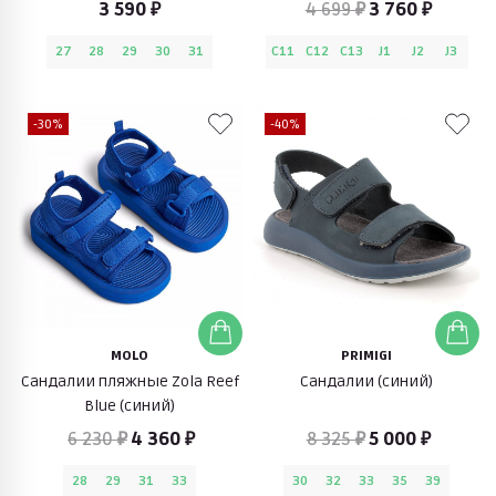
3 590 ₽
4 699 ₽
3 760 ₽
27
28
29
30
31
C11
C12
C13
J1
J2
J3
-30%
-40%
MOLO
PRIMIGI
Сандалии пляжные Zola Reef
Сандалии (синий)
Blue (синий)
6 230 ₽
4 360 ₽
8 325 ₽
5 000 ₽
28
29
31
33
30
32
33
35
39