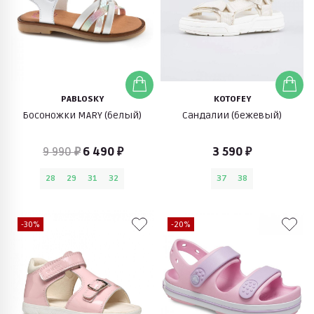
PABLOSKY
KOTOFEY
Босоножки MARY (белый)
Сандалии (бежевый)
9 990 ₽
6 490 ₽
3 590 ₽
28
29
31
32
37
38
-30%
-20%