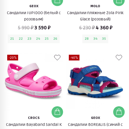
GEOX
MOLO
Сандалии IUPIDOO (белый с
Сандалии пляжные Zola Pink
розовым)
Glace (розовый)
5 990 ₽
3 590 ₽
6 230 ₽
4 360 ₽
21
22
23
24
25
26
28
34
35
-20%
-40%
CROCS
GEOX
Сандалии Bayaband Sandal K
Сандалии BOREALIS (синий с