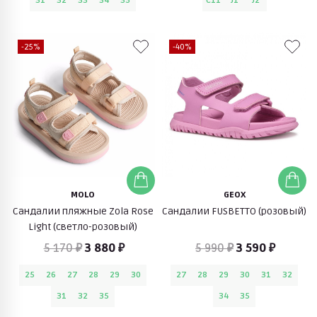
31
32
33
34
35
C11
J1
J2
-25%
-40%
MOLO
GEOX
Сандалии пляжные Zola Rose
Сандалии FUSBETTO (розовый)
Light (светло-розовый)
5 170 ₽
3 880 ₽
5 990 ₽
3 590 ₽
25
26
27
28
29
30
27
28
29
30
31
32
31
32
35
34
35