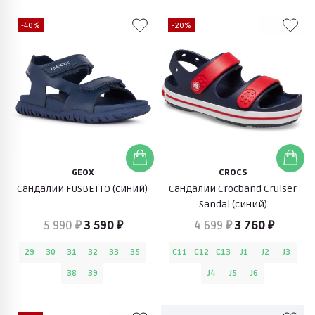
-40%
-20%
GEOX
CROCS
Сандалии FUSBETTO (синий)
Сандалии Crocband Cruiser
Sandal (синий)
5 990 ₽
3 590 ₽
4 699 ₽
3 760 ₽
29
30
31
32
33
35
C11
C12
C13
J1
J2
J3
38
39
J4
J5
J6