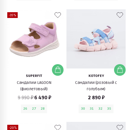
-35%
SUPERFIT
KOTOFEY
Сандалии LAGOON
Сандалии (розовый с
(фиолетовый)
голубым)
9 990 ₽
6 490 ₽
2 890 ₽
26
27
28
30
31
32
35
-20%