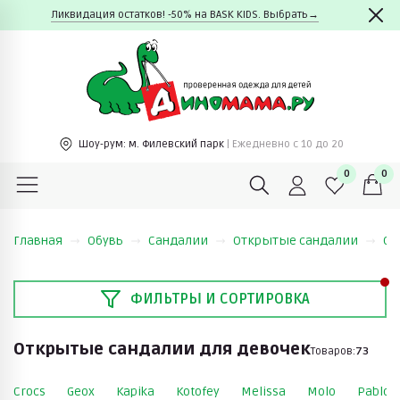
Ликвидация остатков! -50% на BASK KIDS. Выбрать→
Шоу-рум:
м. Филевский парк
| Ежедневно c 10 до 20
0
0
Главная
Обувь
Сандалии
Открытые сандалии
От
ФИЛЬТРЫ И СОРТИРОВКА
Открытые сандалии для девочек
Товаров:
73
Crocs
Geox
Kapika
Kotofey
Melissa
Molo
Pablos