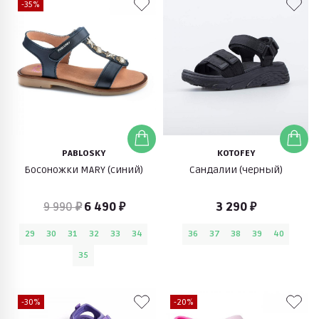
-35%
PABLOSKY
KOTOFEY
Босоножки MARY (синий)
Сандалии (черный)
9 990 ₽
6 490 ₽
3 290 ₽
29
30
31
32
33
34
36
37
38
39
40
35
-30%
-20%