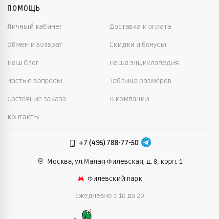
ПОМОЩЬ
Выбор зависит от возраста, роста и подвижности.
Для малышей важна мягкость и лёгкость. Для
Личный кабинет
Доставка и оплата
детей постарше важна прочность ткани.
Обмен и возврат
Скидки и бонусы
Полукомбинезон должен легко надеваться поверх
колготки или лосины.
Наш блог
Наша энциклопедия
Перед покупкой родители учитывают:
Частые вопросы
Таблица размеров
температуру в регионе и сезон носки
Состояние заказа
О компании
Контакты
наличие утеплённого слоя или тонкой подкладки
удобство застёжек и регулировок
+7 (495) 788-77-50
соответствие росту и запас по длине
Москва, ул.Малая Филевская,
д. 8, корп. 1
Правильный размер продлевает срок службы вещи.
Филевский парк
Ежедневно c 10 до 20
С чем носить демисезонный
полукомбинезон