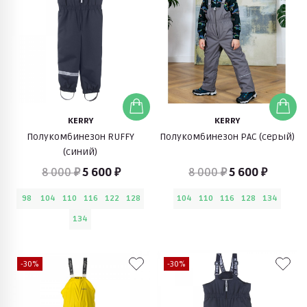
KERRY
KERRY
Полукомбинезон RUFFY
Полукомбинезон PAC (серый)
(синий)
8 000 ₽
5 600 ₽
8 000 ₽
5 600 ₽
98
104
110
116
122
128
104
110
116
128
134
134
-30%
-30%