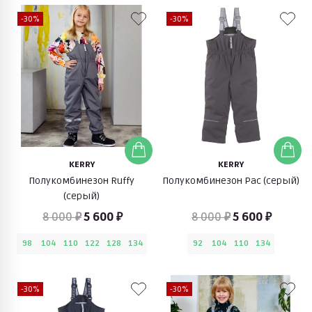
-30%
-30%
KERRY
KERRY
Полукомбинезон Ruffy
Полукомбинезон Pac (серый)
(серый)
8 000 ₽
5 600 ₽
8 000 ₽
5 600 ₽
98
104
110
122
128
134
92
104
110
134
-30%
-30%