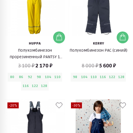
HUPPA
KERRY
Полукомбинезон
Полукомбинезон PAC (синий)
прорезиненный PANTSY 1
(желтый)
3 100 ₽
2 170 ₽
8 000 ₽
5 600 ₽
80
86
92
98
104
110
98
104
110
116
122
128
116
122
128
-20%
-30%