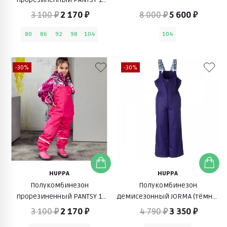
(темно-серый)
3 100 ₽
2 170 ₽
8 000 ₽
5 600 ₽
80
86
92
98
104
104
-30%
-30%
HUPPA
HUPPA
Полукомбинезон
Полукомбинезон
прорезиненный PANTSY 1
демисезонный JORMA (тёмно-
(розовый)
лилoвый)
3 100 ₽
2 170 ₽
4 790 ₽
3 350 ₽