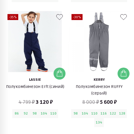
-35%
-30%
LASSIE
KERRY
Полукомбинезон Erft (синий)
Полукомбинезон RUFFY
(серый)
4 799 ₽
3 120 ₽
8 000 ₽
5 600 ₽
86
92
98
104
110
98
104
110
116
122
128
134