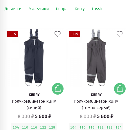
Девочки
Мальчики
Huppa
Kerry
Lassie
-30%
-30%
KERRY
KERRY
Полукомбинезон Ruffy
Полукомбинезон Ruffy
(синий)
(темно-серый)
8 000 ₽
5 600 ₽
8 000 ₽
5 600 ₽
104
110
116
122
128
104
110
116
122
128
134