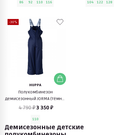
86
92
110
116
104
122
128
-30%
HUPPA
Полукомбинезон
демисезонный JORMA (тёмно-
синий)
4 790 ₽
3 350 ₽
110
Демисезонные детские
полукомбинезоны