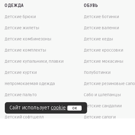
ОДЕЖДА
ОБУВЬ
Детские брюки
Детские ботинки
Детские жилеты
Детские валенки
Детские комбинезоны
Детские кеды
Детские комплекты
Детские кроссовки
Детские купальники, плавки
Детские мокасины
Детские куртки
Полуботинки
Непромокаемая одежда
Детские резиновые сапо
Детские пальто
Сабо и шлепанцы
Детская повседневная одежда
Детские сандалии
Сайт использует
cookie
ок
Детский софтшелл
Детские сапоги
Детское термобелье
Детские сноубутсы