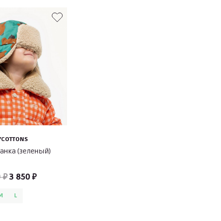
YCOTTONS
анка (зеленый)
 ₽
3 850 ₽
M
L