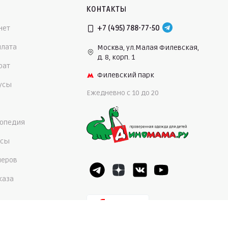
КОНТАКТЫ
нет
+7 (495) 788-77-50
плата
Москва, ул.Малая Филевская,
д. 8, корп. 1
рат
Филевский парк
нусы
Ежедневно c 10 до 20
опедия
осы
меров
каза
5,0