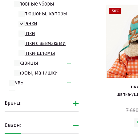
Головные уборы
-50%
Капюшоны, капоры
Ушанки
Шапки
Шапки с завязками
Шапки-шлемы
Рукавицы
Шарфы, манишки
Обувь
TIN
Одежда
Шапка-уш
Подборки
Бренд:
7 690
Сезон: