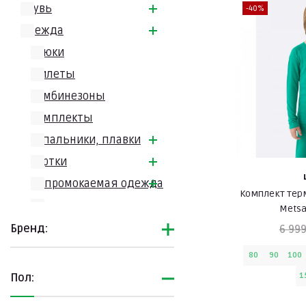
Обувь
-40%
Одежда
Брюки
Жилеты
Комбинезоны
Комплекты
Купальники, плавки
Куртки
Непромокаемая одежда
Комплект тер
Пальто
Metsa
Повседневная одежда
Бренд:
6 999
Софтшелл
80
90
100
Термобелье
1
Пол:
Комплекты