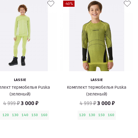
-40%
LASSIE
LASSIE
лект термобелья Puska
Комплект термобелья Puska
(зеленый)
(зеленый)
4 999 ₽
3 000 ₽
4 999 ₽
3 000 ₽
120
130
140
150
160
120
130
150
160