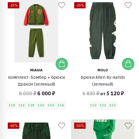
-25%
-25%
MIAGIA
MOLO
Комплект: бомбер + брюки
Брюки Allen By Hands
Дракон (зеленый)
(зеленый)
8 000 ₽
6 000 ₽
6 830 ₽
5 120 ₽
от
110
116
128
134
140
146
110
122
152
-40%
-50%