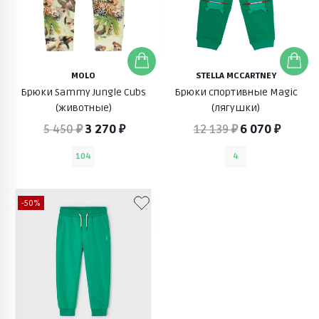
MOLO
STELLA MCCARTNEY
Брюки Sammy Jungle Cubs
Брюки спортивные Magic
(животные)
(лягушки)
5 450 ₽
3 270 ₽
12 139 ₽
6 070 ₽
104
4
-50%