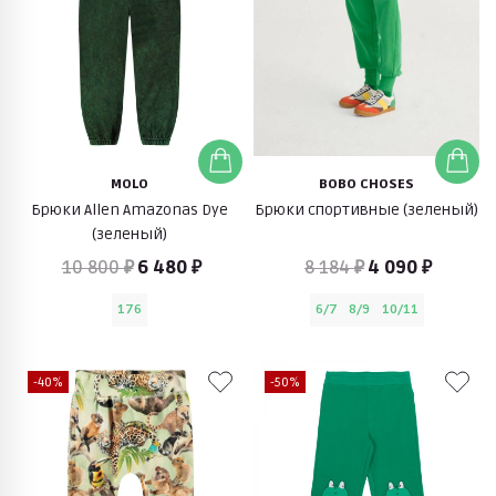
MOLO
BOBO CHOSES
Брюки Allen Amazonas Dye
Брюки спортивные (зеленый)
(зеленый)
10 800 ₽
6 480 ₽
8 184 ₽
4 090 ₽
176
6/7
8/9
10/11
-40%
-50%