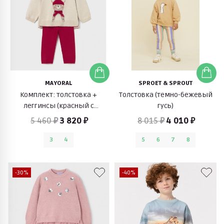
MAYORAL
SPROET & SPROUT
Комплект: толстовка +
Толстовка (темно-бежевый
леггинсы (красный с
гусь)
бежевым)
5 460 ₽
3 820 ₽
8 015 ₽
4 010 ₽
3
4
5
6
7
8
-30%
-40%