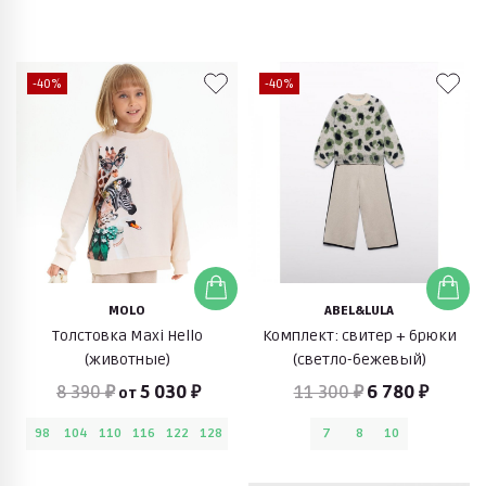
-40%
-40%
MOLO
ABEL&LULA
Толстовка Maxi Hello
Комплект: свитер + брюки
(животные)
(светло-бежевый)
8 390 ₽
5 030 ₽
11 300 ₽
6 780 ₽
от
98
104
110
116
122
128
7
8
10