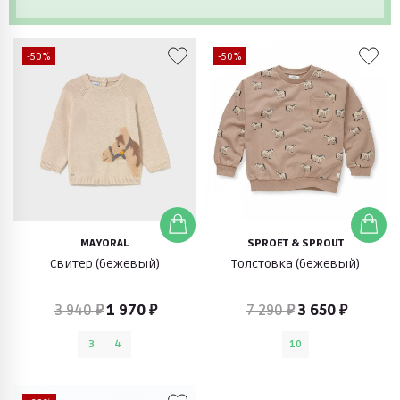
-50%
-50%
MAYORAL
SPROET & SPROUT
Свитер (бежевый)
Толстовка (бежевый)
3 940 ₽
1 970 ₽
7 290 ₽
3 650 ₽
3
4
10