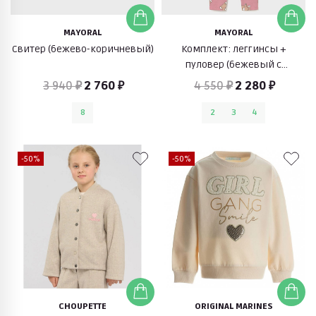
MAYORAL
MAYORAL
Свитер (бежево-коричневый)
Комплект: леггинсы +
пуловер (бежевый с
розовым)
3 940 ₽
2 760 ₽
4 550 ₽
2 280 ₽
8
2
3
4
-50%
-50%
CHOUPETTE
ORIGINAL MARINES