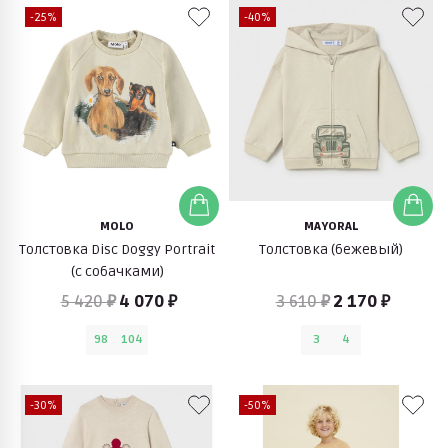
-25%
-40%
MOLO
MAYORAL
Толстовка Disc Doggy Portrait
Толстовка (бежевый)
(с собачками)
5 420 ₽
4 070 ₽
3 610 ₽
2 170 ₽
98
104
3
4
-30%
-50%