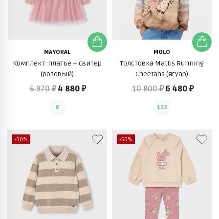
MAYORAL
MOLO
Комплект: платье + свитер
Толстовка Mattis Running
(розовый)
Cheetahs (ягуар)
6 970 ₽
4 880 ₽
10 800 ₽
6 480 ₽
8
122
-30%
-50%