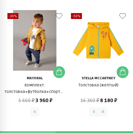
-30%
-50%
MAYORAL
STELLA MCCARTNEY
Комплект:
Толстовка (желтый)
толстовка+футболка+спортивные
брюки (желтый/синий/
5 660 ₽
3 960 ₽
16 360 ₽
8 180 ₽
белый)
4
5
8