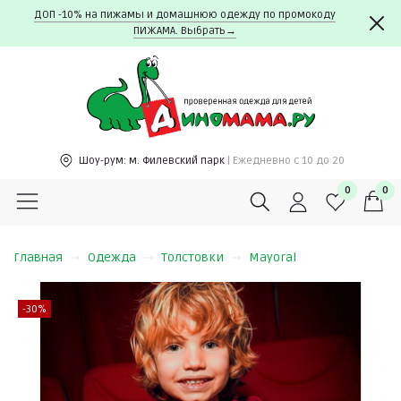
ДОП -10% на пижамы и домашнюю одежду по промокоду
ПИЖАМА. Выбрать→
Шоу-рум:
м. Филевский парк
| Ежедневно c 10 до 20
0
0
Главная
Одежда
Толстовки
Mayoral
-30%