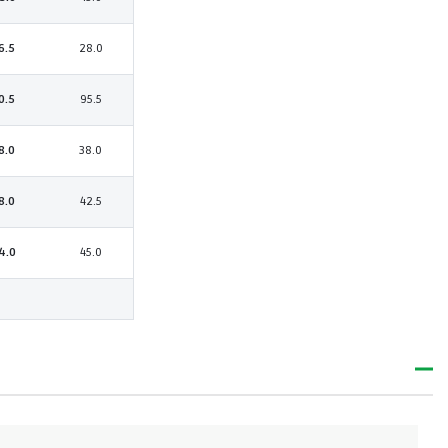
Полуобхват
Шаговый шов
6.5
28.0
38.0
груди
38.0
см
0.5
95.5
см
8.0
38.0
8.0
42.5
4.0
45.0