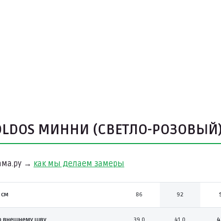
OLDOS МИННИ (СВЕТЛО-РОЗОВЫЙ
ама.ру →
как мы делаем замеры
 см
86
92
о внешнему шву
39.0
41.0
4