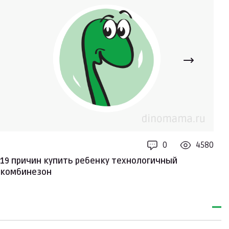
0
4580
19 причин купить ребенку технологичный
К
комбинезон
р