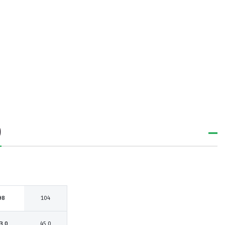
)
98
104
3.0
45.0