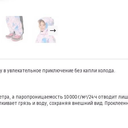
 в увлекательное приключение без капли холода.
етра, а паропроницаемость 10 000 г/м²/24 ч отводит л
тталкивает грязь и воду, сохраняя внешний вид. Прокл