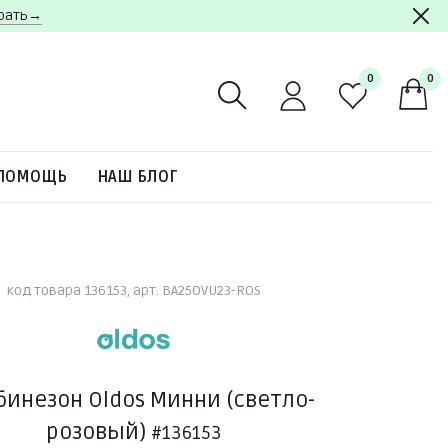
брать→
0
0
ПОМОЩЬ
НАШ БЛОГ
код товара 136153, арт. BA25OVU23-ROS
инезон Oldos Минни (светло-
розовый)
#136153