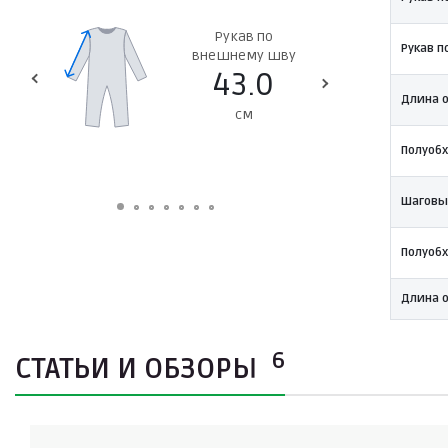
 от пояса
Рукав по
Рукав п
см
внешнему шву
вн
43.0
Длина 
см
Полуобх
Шаговы
Полуоб
Длина о
6
СТАТЬИ И ОБЗОРЫ