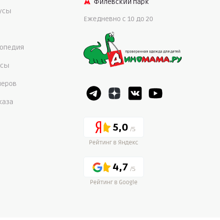
Филевский парк
нусы
Ежедневно c 10 до 20
опедия
осы
меров
каза
5,0
4,7