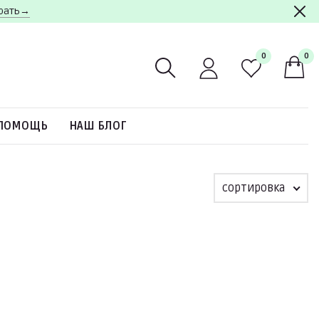
брать→
0
0
ПОМОЩЬ
НАШ БЛОГ
сортировка