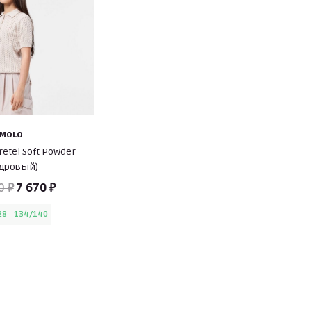
MOLO
etel Soft Powder
удровый)
0 ₽
7 670 ₽
28
134/140