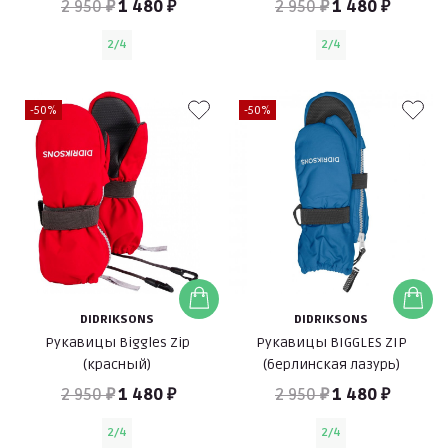
2 950 ₽
1 480 ₽
2 950 ₽
1 480 ₽
2/4
2/4
-50%
-50%
DIDRIKSONS
DIDRIKSONS
Рукавицы Biggles Zip
Рукавицы BIGGLES ZIP
(красный)
(берлинская лазурь)
2 950 ₽
1 480 ₽
2 950 ₽
1 480 ₽
2/4
2/4