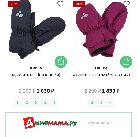
-20%
-20%
HUPPA
HUPPA
Рукавицы Liina (синий)
Рукавицы LIINA (бордовый)
2 290 ₽
1 830 ₽
2 290 ₽
1 830 ₽
1
2
3
4
5
2
3
4
dinomama.ru