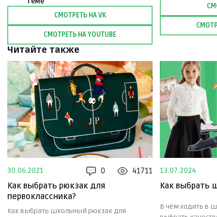
теме
СМ
СМОТРЕТЬ НА VK
СМОТР
СМОТРЕТЬ НА YOUTUBE
Читайте также
0
41711
30.06.2021
13.07.2024
Как выбрать рюкзак для
Как выбрать 
первоклассника?
В чём ходить в ш
Как выбрать школьный рюкзак для