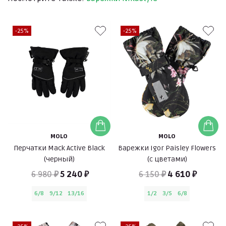
-25%
-25%
MOLO
MOLO
Перчатки Mack Active Black
Варежки Igor Paisley Flowers
(черный)
(с цветами)
6 980 ₽
5 240 ₽
6 150 ₽
4 610 ₽
6/8
9/12
13/16
1/2
3/5
6/8