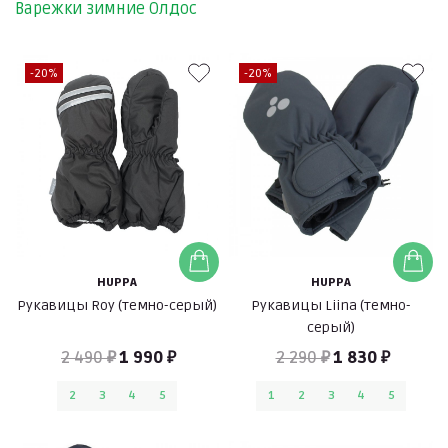
Варежки зимние Олдос
-20%
-20%
HUPPA
HUPPA
Рукавицы Roy (темно-серый)
Рукавицы Liina (темно-
серый)
2 490 ₽
1 990 ₽
2 290 ₽
1 830 ₽
2
3
4
5
1
2
3
4
5