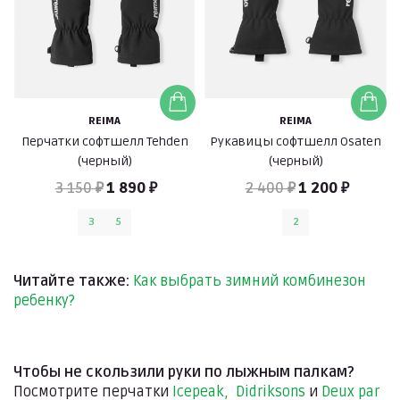
REIMA
REIMA
Перчатки софтшелл Tehden
Рукавицы софтшелл Osaten
(черный)
(черный)
3 150 ₽
1 890 ₽
2 400 ₽
1 200 ₽
3
5
2
Читайте также:
Как выбрать зимний комбинезон
ребенку?
Чтобы не скользили руки по лыжным палкам?
Посмотрите перчатки
Icepeak, Didriksons
и
Deux par