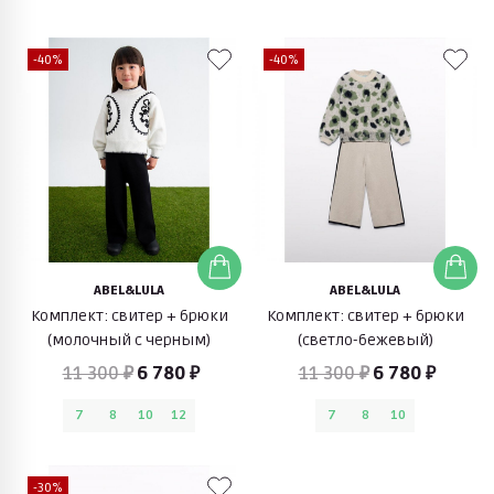
-40%
-40%
ABEL&LULA
ABEL&LULA
Комплект: свитер + брюки
Комплект: свитер + брюки
(молочный с черным)
(светло-бежевый)
11 300 ₽
6 780 ₽
11 300 ₽
6 780 ₽
7
8
10
12
7
8
10
-30%