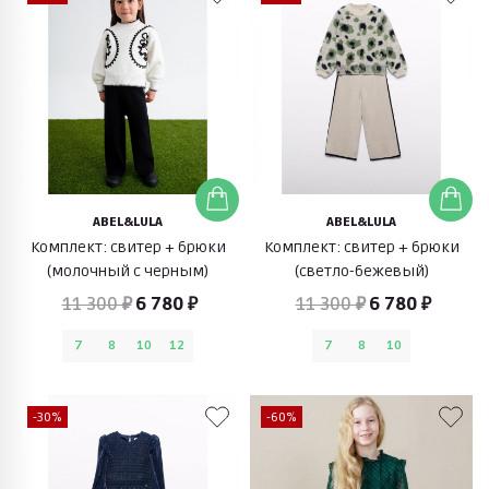
ABEL&LULA
ABEL&LULA
Комплект: свитер + брюки
Комплект: свитер + брюки
(молочный с черным)
(светло-бежевый)
11 300 ₽
6 780 ₽
11 300 ₽
6 780 ₽
7
8
10
12
7
8
10
-30%
-60%