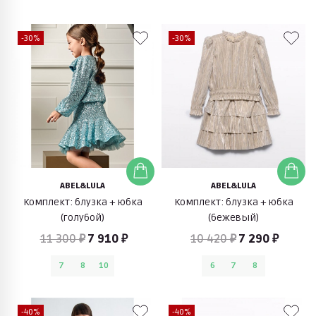
-30%
-30%
ABEL&LULA
ABEL&LULA
Комплект: блузка + юбка
Комплект: блузка + юбка
(голубой)
(бежевый)
11 300 ₽
7 910 ₽
10 420 ₽
7 290 ₽
7
8
10
6
7
8
-40%
-40%