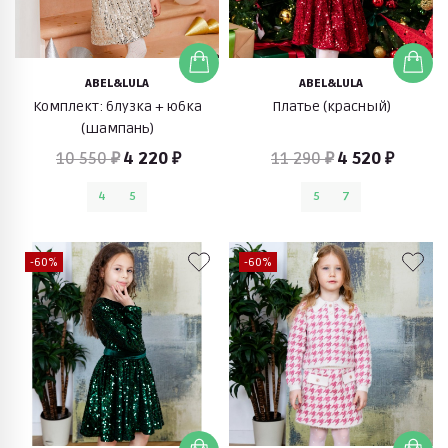
ABEL&LULA
ABEL&LULA
Комплект: блузка + юбка
Платье (красный)
(шампань)
10 550 ₽
4 220 ₽
11 290 ₽
4 520 ₽
4
5
5
7
-60%
-60%