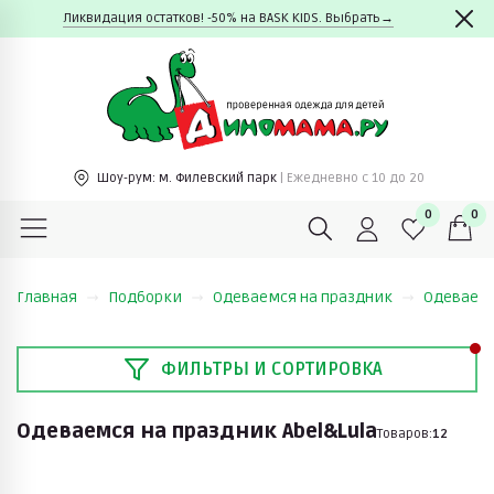
Ликвидация остатков! -50% на BASK KIDS. Выбрать→
Шоу-рум:
м. Филевский парк
| Ежедневно c 10 до 20
0
0
Главная
Подборки
Одеваемся на праздник
Одеваемс
ФИЛЬТРЫ И СОРТИРОВКА
Одеваемся на праздник Abel&Lula
Товаров:
12