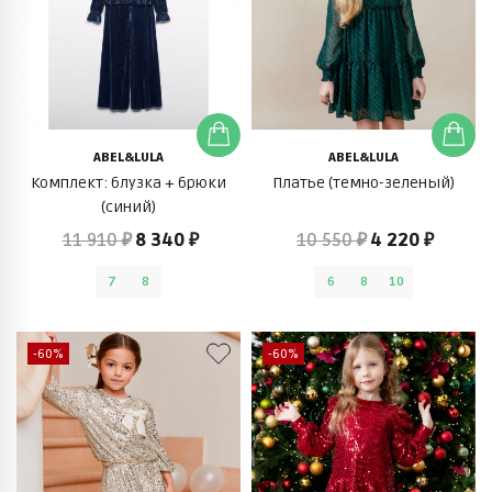
ABEL&LULA
ABEL&LULA
Комплект: блузка + брюки
Платье (темно-зеленый)
(синий)
11 910 ₽
8 340 ₽
10 550 ₽
4 220 ₽
7
8
6
8
10
-60%
-60%