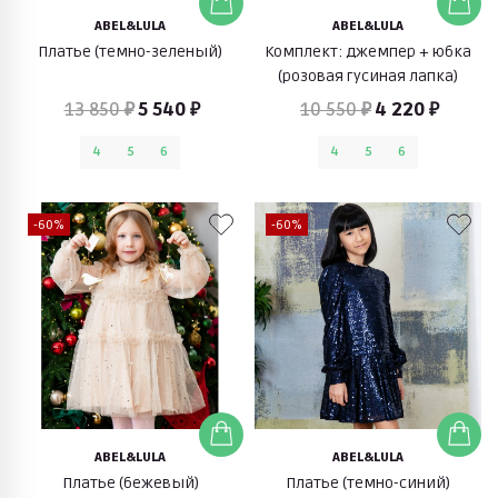
ABEL&LULA
ABEL&LULA
Платье (темно-зеленый)
Комплект: джемпер + юбка
(розовая гусиная лапка)
13 850 ₽
5 540 ₽
10 550 ₽
4 220 ₽
4
5
6
4
5
6
-60%
-60%
ABEL&LULA
ABEL&LULA
Платье (бежевый)
Платье (темно-синий)