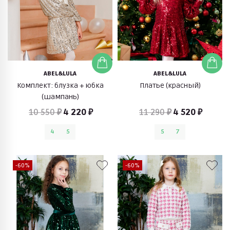
ABEL&LULA
ABEL&LULA
Комплект: блузка + юбка
Платье (красный)
(шампань)
10 550 ₽
4 220 ₽
11 290 ₽
4 520 ₽
4
5
5
7
-60%
-60%