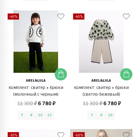
-40%
-40%
ABEL&LULA
ABEL&LULA
Комплект: свитер + брюки
Комплект: свитер + брюки
(молочный с черным)
(светло-бежевый)
11 300 ₽
6 780 ₽
11 300 ₽
6 780 ₽
7
8
10
12
7
8
10
-30%
-60%