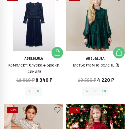
ABEL&LULA
ABEL&LULA
Комплект: блузка + брюки
Платье (темно-зеленый)
(синий)
11 910 ₽
8 340 ₽
10 550 ₽
4 220 ₽
7
8
6
8
10
-60%
-60%