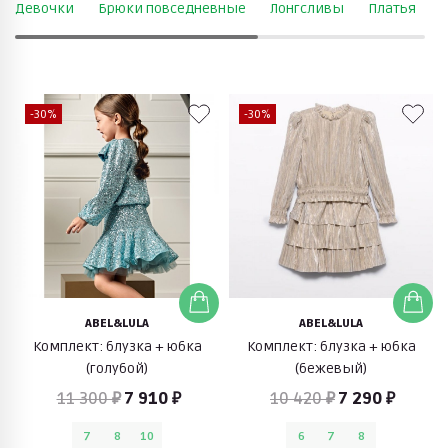
Девочки
Брюки повседневные
Лонгсливы
Платья
Р
-30%
-30%
ABEL&LULA
ABEL&LULA
Комплект: блузка + юбка
Комплект: блузка + юбка
(голубой)
(бежевый)
11 300 ₽
7 910 ₽
10 420 ₽
7 290 ₽
7
8
10
6
7
8