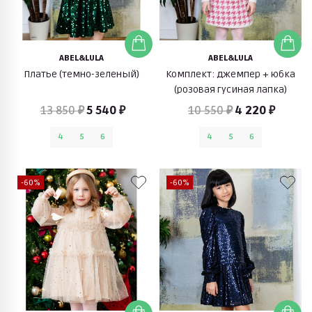
ABEL&LULA
ABEL&LULA
Платье (темно-зеленый)
Комплект: джемпер + юбка
(розовая гусиная лапка)
13 850 ₽
5 540 ₽
10 550 ₽
4 220 ₽
4
5
6
4
5
6
-60%
-60%