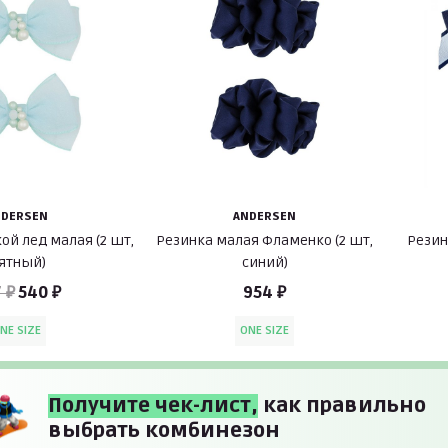
NDERSEN
ANDERSEN
ой лед малая (2 шт,
Резинка малая Фламенко (2 шт,
Резин
ятный)
синий)
 ₽
540 ₽
954 ₽
NE SIZE
ONE SIZE
Получите чек-лист,
как правильно
выбрать комбинезон