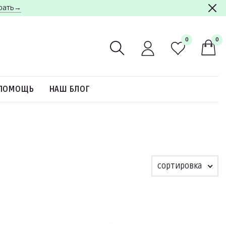
брать→
0
0
ПОМОЩЬ
НАШ БЛОГ
сортировка