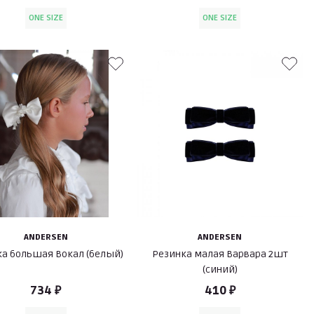
ONE SIZE
ONE SIZE
ANDERSEN
ANDERSEN
ка большая Вокал (белый)
Резинка малая Варвара 2шт
(синий)
734 ₽
410 ₽