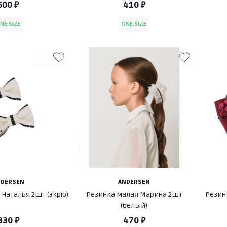
500 ₽
410 ₽
NE SIZE
ONE SIZE
NDERSEN
ANDERSEN
 Наталья 2шт (экрю)
Резинка малая Марина 2шт
Резин
(белый)
330 ₽
470 ₽