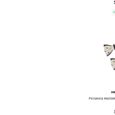
O
A
Резинка малая