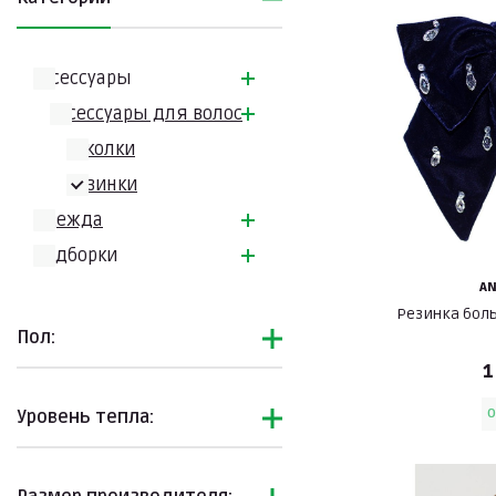
Аксессуары
Аксессуары для волос
Заколки
Резинки
Одежда
Подборки
A
Резинка бол
Пол:
1
O
Уровень тепла: