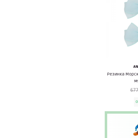
A
Резинка Морск
м
677
O