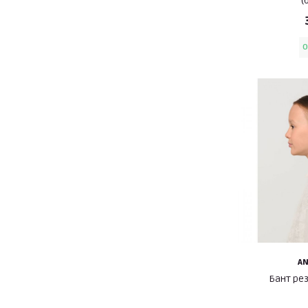
(
O
A
Бант ре