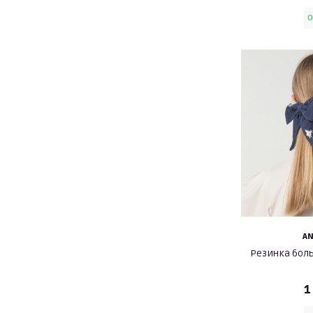
O
A
Резинка бол
1