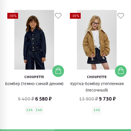
-30%
-30%
CHOUPETTE
CHOUPETTE
Бомбер (темно-синий деним)
Куртка-бомбер утепленная
(песочный)
9 400 ₽
6 580 ₽
13 900 ₽
9 730 ₽
134
140
146