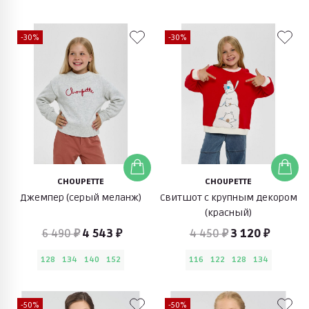
-30%
-30%
CHOUPETTE
CHOUPETTE
Джемпер (серый меланж)
Свитшот с крупным декором
(красный)
6 490 ₽
4 543 ₽
4 450 ₽
3 120 ₽
128
134
140
152
116
122
128
134
-50%
-50%